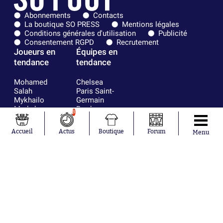
Abonnements
Contacts
La boutique SO PRESS
Mentions légales
Conditions générales d'utilisation
Publicité
Consentement RGPD
Recrutement
Joueurs en
Équipes en
tendance
tendance
Mohamed
Chelsea
Salah
Paris Saint-
Mykhailo
Germain
Mudryk
Bordeaux
8
Neymar
Olympique
Khalis Merah
lyonnais
Accueil
Actus
Boutique
Forum
Menu
Loïs Openda
FIFA
Moussa
Real Madrid
Niakhaté
RC Strasbourg
Nicolás
AC Milan
Tagliafico
France
Pavel Šulc
RC Lens
Josh Maja
Gauthier Hein