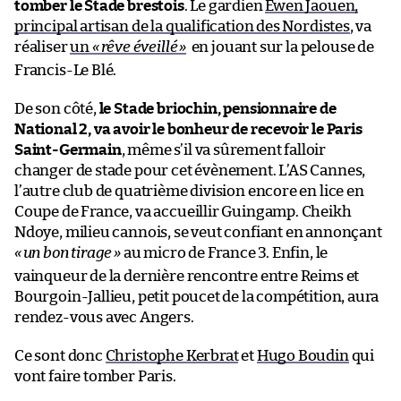
tomber le Stade brestois
. Le gardien
Ewen Jaouen,
principal artisan de la qualification des Nordistes
, va
réaliser
un
«
rêve éveillé
»
en jouant sur la pelouse de
Francis-Le Blé.
De son côté,
le Stade briochin, pensionnaire de
National 2, va avoir le bonheur de recevoir le Paris
Saint-Germain
, même s’il va sûrement falloir
changer de stade pour cet évènement. L’AS Cannes,
l’autre club de quatrième division encore en lice en
Coupe de France, va accueillir Guingamp. Cheikh
Ndoye, milieu cannois, se veut confiant en annonçant
«
un bon tirage
»
au micro de France 3. Enfin, le
vainqueur de la dernière rencontre entre Reims et
Bourgoin-Jallieu, petit poucet de la compétition, aura
rendez-vous avec Angers.
Ce sont donc
Christophe Kerbrat
et
Hugo Boudin
qui
vont faire tomber Paris.