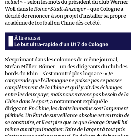
actuel
» – selon les mots du président du club Werner
Wolf dans le
Kölner Stadt-Anzeiger
– que Cologne a
décidé de renoncer à son projet d’installer sa propre
académie de football en Chine dès cet été.
Le but ultra-rapide d’un U17 de Cologne
S’exprimant dans les colonnes du même journal,
Stefan Müller-Römer – un des dirigeants du club des
bords du Rhin – s’est montré plus loquace : «
Je
comprends que l’Allemagne ne puisse pas se passer
complètement de la Chine et qu’il y ait des échanges
entre les deux pays, mais nous n’avons pas besoin de la
Chine dans le sport
, a notamment expliqué le
dirigeant.
En Chine, les droits humains sont largement
piétinés. Un État de surveillance absolue est en train de
se construire, et il est pire que ce que George Orwell lui-
même aurait pu imaginer. Faire de l’argent à tout prix