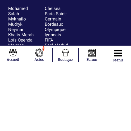
Mohamed
Chelsea
Salah
Paris Saint-
Mykhailo
Germain
Mudryk
Bordeaux
Neymar
Olympique
Khalis Merah
lyonnais
Loïs Openda
FIFA
Moussa
Real Madrid
9
Niakhaté
RC Strasbourg
Nicolás
AC Milan
Accueil
Actus
Boutique
Forum
Tagliafico
France
Menu
Pavel Šulc
RC Lens
Josh Maja
Gauthier Hein