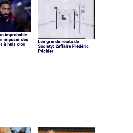
ion improbable
ur imposer des
Les grands récits de
s à huis clos
Society: L'affaire Frédéric
Péchier