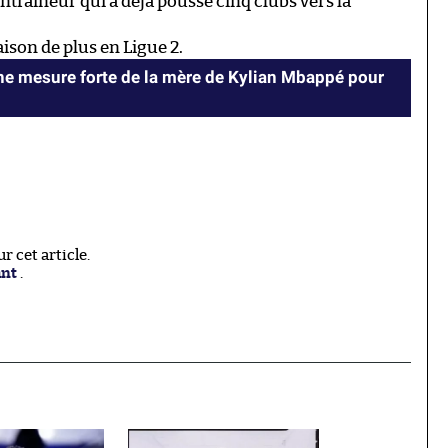
ntraîneur qui a déjà poussé cinq clubs vers la
ison de plus en Ligue 2.
e mesure forte de la mère de Kylian Mbappé pour
 cet article.
ant
.