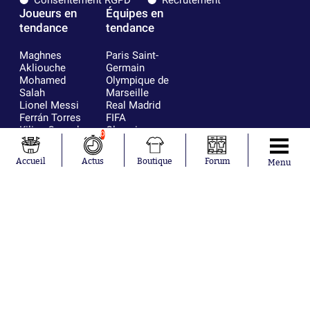
Consentement RGPD
Recrutement
Joueurs en
Équipes en
tendance
tendance
Maghnes
Paris Saint-
Akliouche
Germain
Mohamed
Olympique de
Salah
Marseille
Lionel Messi
Real Madrid
Ferrán Torres
FIFA
Kilian Corredor
Olympique
0
Franco
lyonnais
Mastantuono
AS Monaco
Accueil
Actus
Boutique
Forum
Menu
Orel Mangala
FC Barcelone
Rio Mavuba
Argentine
Rodri
RC Strasbourg
Mika Godts
Trabzonspor