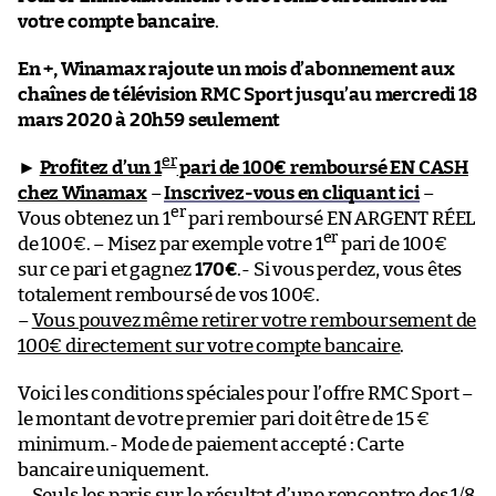
votre compte bancaire
.
En +, Winamax rajoute un mois d’abonnement aux
chaînes de télévision RMC Sport jusqu’au mercredi 18
mars 2020 à 20h59 seulement
er
►
Profitez d’un 1
pari de 100€ remboursé EN CASH
chez Winamax
–
Inscrivez-vous en cliquant ici
–
er
Vous obtenez un 1
pari remboursé EN ARGENT RÉEL
er
de 100€. – Misez par exemple votre 1
pari de 100€
sur ce pari et gagnez
170€
.- Si vous perdez, vous êtes
totalement remboursé de vos 100€.
–
Vous pouvez même retirer votre remboursement de
100€ directement sur votre compte bancaire
.
Voici les conditions spéciales pour l’offre RMC Sport –
le montant de votre premier pari doit être de 15 €
minimum.- Mode de paiement accepté : Carte
bancaire uniquement.
– Seuls les paris sur le résultat d’une rencontre des 1/8