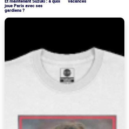
vacances
Et maintenant Suzuki : à quoi
joue Paris avec ses
gardiens ?