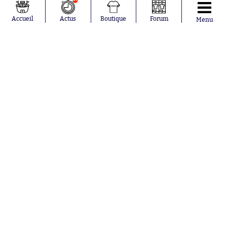
Accueil
Actus
Boutique
Forum
Menu
à partir de
34.99€
Abonnements
Contacts
La boutique SO PRESS
Mentions légales
Conditions générales d'utilisation
Publicité
Consentement RGPD
Recrutement
Joueurs en
Équipes en
tendance
tendance
Mohamed
Chelsea