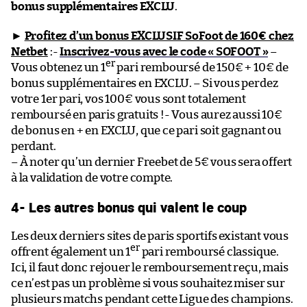
bonus supplémentaires EXCLU
.
►
Profitez d’un bonus EXCLUSIF SoFoot de 160€ chez
Netbet
:-
Inscrivez-vous avec le code « SOFOOT »
–
er
Vous obtenez un 1
pari remboursé de 150€ + 10€ de
bonus supplémentaires en EXCLU. – Si vous perdez
votre 1er pari, vos 100€ vous sont totalement
remboursé en paris gratuits !- Vous aurez aussi 10€
de bonus en + en EXCLU, que ce pari soit gagnant ou
perdant.
– À noter qu’un dernier Freebet de 5€ vous sera offert
à la validation de votre compte.
4- Les autres bonus qui valent le coup
Les deux derniers sites de paris sportifs existant vous
er
offrent également un 1
pari remboursé classique.
Ici, il faut donc rejouer le remboursement reçu, mais
ce n’est pas un problème si vous souhaitez miser sur
plusieurs matchs pendant cette Ligue des champions.