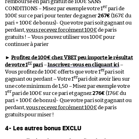
remboursé en pari gratuit de 100€ SANS
er
CONDITIONS – Misez par exemple votre 1
pari de
100€ sur ce pari pour tenter de gagner
267€
(167€ du
pari + 100€ de bonus)- Que votre pari soit gagnant ou
perdant,
vous recevez forcément 100€
de paris
gratuits ! – Vous pouvez utiliser vos 100€ pour
continuer à parier
►
Profitez de 100€ chez VBET peu importe le résultat
er
de votre 1
pari
–
Inscrivez-vous en cliquant ici
–
er
Vous profitez de 100€ offerts que votre 1
pari soit
er
gagnant ou perdant – Votre 1
pari doit avoir lieu sur
une cote minimum de 1,50 – Misez par exemple votre
er
1
pari de 100€ sur ce pari et gagnez
276€
(176€ du
pari + 100€ de bonus)- Que votre pari soit gagnant ou
perdant,
vous recevez forcément 100€
de paris
gratuits pour miser !
4- Les autres bonus EXCLU