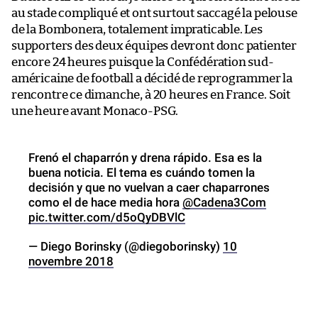
au stade compliqué et ont surtout saccagé la pelouse
de la Bombonera, totalement impraticable. Les
supporters des deux équipes devront donc patienter
encore 24 heures puisque la Confédération sud-
américaine de football a décidé de reprogrammer la
rencontre ce dimanche, à 20 heures en France. Soit
une heure avant Monaco-PSG.
Frenó el chaparrón y drena rápido. Esa es la
buena noticia. El tema es cuándo tomen la
decisión y que no vuelvan a caer chaparrones
como el de hace media hora
@Cadena3Com
pic.twitter.com/d5oQyDBVlC
— Diego Borinsky (@diegoborinsky)
10
novembre 2018