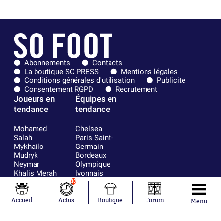
Abonnements
Contacts
La boutique SO PRESS
Mentions légales
Conditions générales d'utilisation
Publicité
Consentement RGPD
Recrutement
Joueurs en
Équipes en
tendance
tendance
Mohamed
Chelsea
Salah
Paris Saint-
Mykhailo
Germain
Mudryk
Bordeaux
Neymar
Olympique
Khalis Merah
lyonnais
Loïs Openda
FIFA
10
Moussa
Real Madrid
Niakhaté
RC Strasbourg
Accueil
Actus
Boutique
Forum
Menu
Nicolás
AC Milan
Tagliafico
France