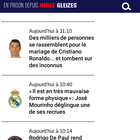
EN PRISON DEPUIS
#FREE
GLEIZES
Aujourd'hui à 11:10
Des milliers de personnes
se rassemblent pour le
mariage de Cristiano
Ronaldo... et tombent sur
des inconnus
Aujourd'hui à 10:40
« Il est en très mauvaise
forme physique » : José
Mourinho déglingue une
de ses recrues
Aujourd'hui à 10:14
Rodrigo De Paul rend