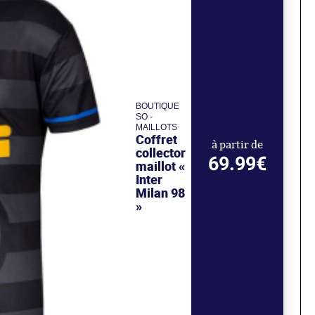
BOUTIQUE
SO -
MAILLOTS
Coffret
à partir de
collector
69.99€
maillot «
Inter
Milan 98
»