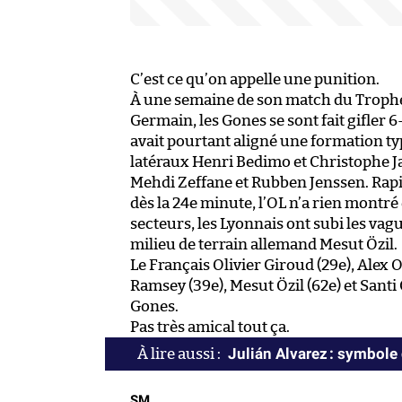
C’est ce qu’on appelle une punition.
À une semaine de son match du Trophée
Germain, les Gones se sont fait gifler
avait pourtant aligné une formation typ
latéraux Henri Bedimo et Christophe Jal
Mehdi Zeffane et Rubben Jenssen. Rapi
dès la 24e minute, l’OL n’a rien montré
secteurs, les Lyonnais ont subi les va
milieu de terrain allemand Mesut Özil.
Le Français Olivier Giroud (29e), Alex
Ramsey (39e), Mesut Özil (62e) et Santi
Gones.
Pas très amical tout ça.
Julián Alvarez : symbole
SM