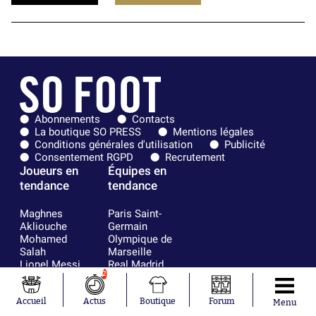
Abonnements
Contacts
La boutique SO PRESS
Mentions légales
Conditions générales d'utilisation
Publicité
Consentement RGPD
Recrutement
Joueurs en
Équipes en
tendance
tendance
Maghnes
Paris Saint-
Akliouche
Germain
Mohamed
Olympique de
Salah
Marseille
Lionel Messi
Real Madrid
2
Ferrán Torres
FIFA
Kilian Corredor
Olympique
Franco
lyonnais
Accueil
Actus
Boutique
Forum
Menu
Mastantuono
AS Monaco