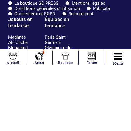
La boutique SO PRESS
Mentions légales
Conditions générales d'utilisation
Publicité
Consentement RGPD
Recrutement
Joueurs en
Équipes en
tendance
tendance
Maghnes
Paris Saint-
Akliouche
Germain
Mohamed
Olympique de
0
Salah
Marseille
Lionel Messi
Real Madrid
Ferrán Torres
FIFA
Accueil
Actus
Boutique
Forum
Menu
Kilian Corredor
Olympique
Franco
lyonnais
Mastantuono
AS Monaco
Orel Mangala
FC Barcelone
Rio Mavuba
Argentine
Rodri
RC Strasbourg
Mika Godts
Trabzonspor