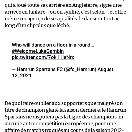
qui a joué toute sa carrière en Angleterre, signe une
arrivée en fanfare – ou en synthé, c’est selon -, et offre
même un aperçu de ses qualités de danseur tout au
long d’un clip plus que léché.
Who will dance on a floor in a round…
#WelcomeLukeGambin
pic.twitter.com/7ok11jeNrx
— Hamrun Spartans FC (@fc_Hamrun)
August
12, 2021
De quoi faire oublier aux supporters que malgré son
titre de champion glané la saison dernière, le Hamrun
Spartans ne disputera pas la Ligue des champions, ni
aucune autre compétition européenne, pour une
affaire de matchs truqués au cours de la saison 2012-