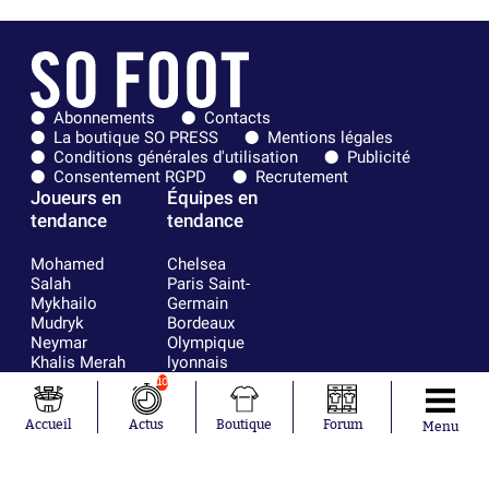
Abonnements
Contacts
La boutique SO PRESS
Mentions légales
Conditions générales d'utilisation
Publicité
Consentement RGPD
Recrutement
Joueurs en
Équipes en
tendance
tendance
Mohamed
Chelsea
Salah
Paris Saint-
Mykhailo
Germain
Mudryk
Bordeaux
Neymar
Olympique
Khalis Merah
lyonnais
Loïs Openda
FIFA
10
Moussa
Real Madrid
Niakhaté
RC Strasbourg
Accueil
Actus
Boutique
Forum
Menu
Nicolás
AC Milan
Tagliafico
France
Pavel Šulc
RC Lens