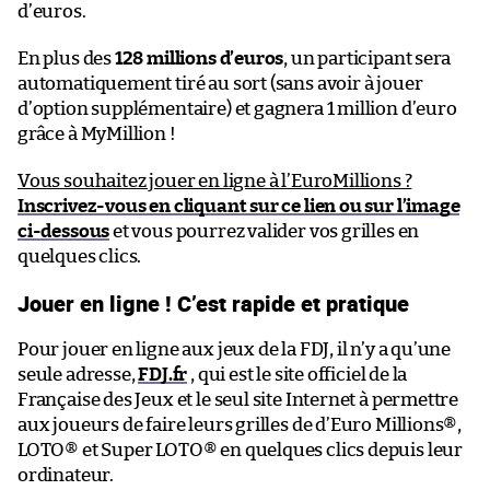
d’euros.
En plus des
128 millions d’euros
, un participant sera
automatiquement tiré au sort (sans avoir à jouer
d’option supplémentaire) et gagnera 1 million d’euro
grâce à MyMillion !
Vous souhaitez jouer en ligne à l’EuroMillions ?
Inscrivez-vous en cliquant sur ce lien ou sur l’image
ci-dessous
et vous pourrez valider vos grilles en
quelques clics.
Jouer en ligne ! C’est rapide et pratique
Pour jouer en ligne aux jeux de la FDJ, il n’y a qu’une
seule adresse,
FDJ.fr
, qui est le site officiel de la
Française des Jeux et le seul site Internet à permettre
aux joueurs de faire leurs grilles de d’Euro Millions®,
LOTO® et Super LOTO® en quelques clics depuis leur
ordinateur.