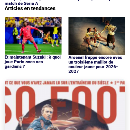
match de Serie A
Articles en tendances
Et maintenant Suzuki : à quoi
Arsenal frappe encore avec
joue Paris avec ses
un troisième maillot de
gardiens ?
couleur jaune pour 2026-
2027