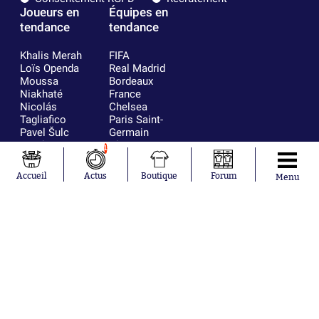
Joueurs en
Équipes en
tendance
tendance
Khalis Merah
FIFA
Loïs Openda
Real Madrid
Moussa
Bordeaux
Niakhaté
France
Nicolás
Chelsea
Tagliafico
Paris Saint-
Pavel Šulc
Germain
Gauthier Hein
Olympique
1
Lionel Messi
lyonnais
Gonzalo
AC Milan
Accueil
Actus
Boutique
Forum
Menu
García Torres
RC Strasbourg
Gio Reyna
RC Lens
Leandro
Paredes