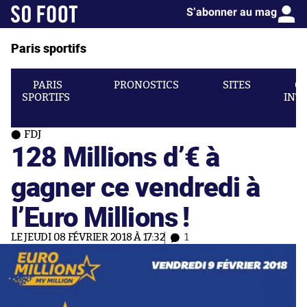
S’abonner au mag
Paris sportifs
PARIS
PRONOSTICS
SITES
C
SPORTIFS
INT
FDJ
128 Millions d’€ à
gagner ce vendredi à
l’Euro Millions !
LE JEUDI 08 FÉVRIER 2018 À 17:32
1