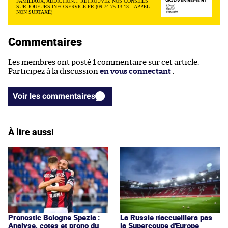
FAMILIAUX, ADDICTION… RETROUVEZ NOS CONSEILS
SUR JOUEURS-INFO-SERVICE.FR (09 74 75 13 13 – APPEL
NON SURTAXÉ)
Commentaires
Les membres ont posté 1 commentaire sur cet article.
Participez à la discussion
en vous connectant
.
Voir les commentaires
À lire aussi
Pronostic Bologne Spezia :
La Russie n'accueillera pas
Analyse, cotes et prono du
la Supercoupe d'Europe