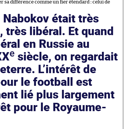
ter sa différence comme un fier étendard : celui de
 Nabokov était très
 très libéral. Et quand
ibéral en Russie au
e
XX
siècle, on regardait
eterre. L’intérêt de
ur le football est
ent lié plus largement
rêt pour le Royaume-