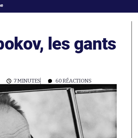
ne
okov, les gants
7 MINUTES
60
RÉACTIONS