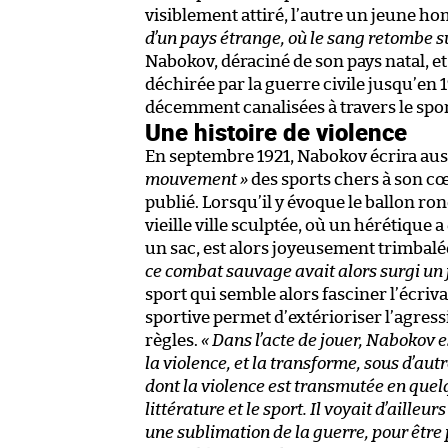
visiblement attiré, l’autre un jeune 
d’un pays étrange, où le sang retombe su
Nabokov, déraciné de son pays natal, et 
déchirée par la guerre civile jusqu’en 1
décemment canalisées à travers le spor
Une histoire de violence
En septembre 1921, Nabokov écrira aus
mouvement »
des sports chers à son c
publié. Lorsqu’il y évoque le ballon ro
vieille ville sculptée, où un hérétique 
un sac, est alors joyeusement trimbalée 
ce combat sauvage avait alors surgi un
sport qui semble alors fasciner l’écri
sportive permet d’extérioriser l’agressiv
règles.
« Dans l’acte de jouer, Nabokov e
la violence, et la transforme, sous d’aut
dont la violence est transmutée en quelq
littérature et le sport. Il voyait d’aill
une sublimation de la guerre, pour être 