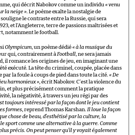
homme, qui décrit Nabokov comme un individu
« venu
r la neige »
. Le poème exalte la nostalgie de
souligne le contraste entre la Russie, qui sera
923, et l’Angleterre, terre de passions maîtrisées et
t, notamment le football.
si
Olympicum
, un poème dédié
« à la musique du
œur qui, contrairement à
Football
, ne sera jamais
nd, il romance les origines de jeu, en imaginant une
a été exécuté. La tête du criminel, coupée, placée dans
par la foule à coups de pied dans toute la cité.
« De
 jeu harmonieux »
, écrit Nabokov. C’est la violence du
vain, et plus précisément comment la pratique
ité, la négativité, à travers un jeu régi par des
st toujours intéressé par la façon dont le jeu contient
res formes
, reprend Thomas Karshan.
Il loue la façon
ue chose de beau, d’esthétisé par la culture, la
eurs le sport comme une alternative à la guerre. Comme
plus précis. On peut penser qu’il y voyait également