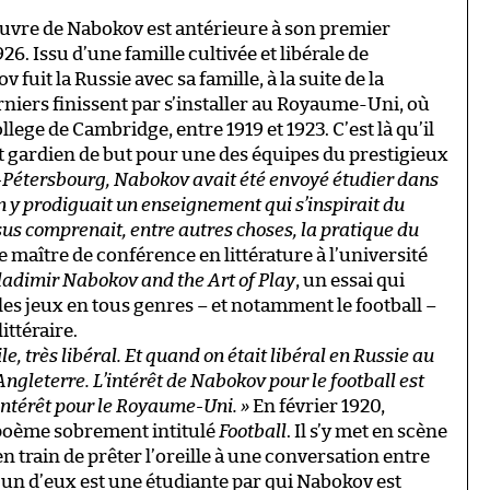
œuvre de Nabokov est antérieure à son premier
926. Issu d’une famille cultivée et libérale de
fuit la Russie avec sa famille, à la suite de la
rniers finissent par s’installer au Royaume-Uni, où
lege de Cambridge, entre 1919 et 1923. C’est là qu’il
nt gardien de but pour une des équipes du prestigieux
nt-Pétersbourg, Nabokov avait été envoyé étudier dans
On y prodiguait un enseignement qui s’inspirait du
us comprenait, entre autres choses, la pratique du
 maître de conférence en littérature à l’université
ladimir Nabokov and the Art of Play
, un essai qui
les jeux en tous genres – et notamment le football –
ttéraire.
e, très libéral. Et quand on était libéral en Russie au
’Angleterre. L’intérêt de Nabokov pour le football est
intérêt pour le Royaume-Uni. »
En février 1920,
poème sobrement intitulé
Football
. Il s’y met en scène
train de prêter l’oreille à une conversation entre
un d’eux est une étudiante par qui Nabokov est