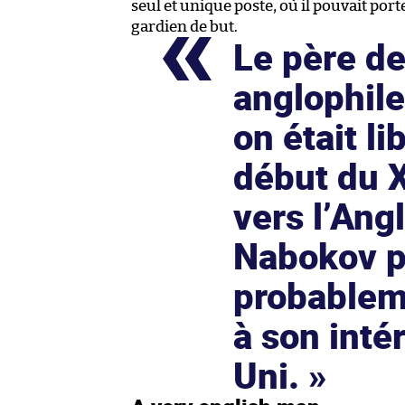
seul et unique poste, où il pouvait por
gardien de but.
Le père de
anglophile,
on était l
début du 
vers l’Angl
Nabokov po
probablem
à son inté
Uni.