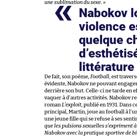
une sublimation du sexe. »
Nabokov lo
violence e
quelque c
d’esthétisé
littérature
De fait, son poème,
Football
, est traver
évidente, Nabokov ne pouvant engager 
derrière son but. Celle-ci ne tarde en e
vaquer à d’autres activités. Nabokov r
roman
L’exploit
, publié en 1931. Dans 
principal, Martin, joue au football à l’
une jeune fille qui se refuse à ses sent
que les pulsions sexuelles s’expriment à 
Nabokov avec la pratique sportive de b