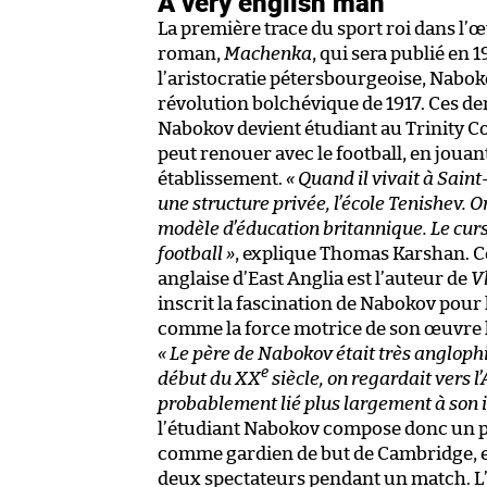
A very english man
La première trace du sport roi dans l’
roman,
Machenka
, qui sera publié en 1
l’aristocratie pétersbourgeoise, Nabokov 
révolution bolchévique de 1917. Ces de
Nabokov devient étudiant au Trinity Col
peut renouer avec le football, en joua
établissement.
« Quand il vivait à Sai
une structure privée, l’école Tenishev. 
modèle d’éducation britannique. Le curs
football »
, explique Thomas Karshan. Ce
anglaise d’East Anglia est l’auteur de
V
inscrit la fascination de Nabokov pour 
comme la force motrice de son œuvre li
« Le père de Nabokov était très anglophil
e
début du XX
siècle, on regardait vers l
probablement lié plus largement à son 
l’étudiant Nabokov compose donc un 
comme gardien de but de Cambridge, en 
deux spectateurs pendant un match. L’