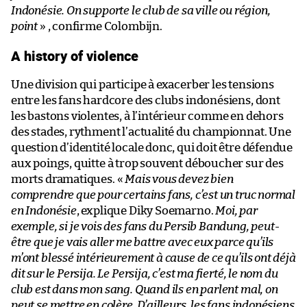
Indonésie. On supporte le club de sa ville ou région,
point
» , confirme Colombijn.
A history of violence
Une division qui participe à exacerber les tensions
entre les fans hardcore des clubs indonésiens, dont
les bastons violentes, à l’intérieur comme en dehors
des stades, rythment l’actualité du championnat. Une
question d’identité locale donc, qui doit être défendue
aux poings, quitte à trop souvent déboucher sur des
morts dramatiques. «
Mais vous devez bien
comprendre que pour certains fans, c’est un truc normal
en Indonésie
, explique Diky Soemarno.
Moi, par
exemple, si je vois des fans du Persib Bandung, peut-
être que je vais aller me battre avec eux parce qu’ils
m’ont blessé intérieurement à cause de ce qu’ils ont déjà
dit sur le Persija. Le Persija, c’est ma fierté, le nom du
club est dans mon sang. Quand ils en parlent mal, on
peut se mettre en colère. D’ailleurs, les fans indonésiens