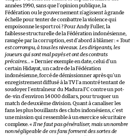
années 1990, sans que l’opinion publique, la
Fédération ou le gouvernement n’agissent à grande
échelle pour tenter de combattre la violence qui
empoisonne le sport roi ? Pour Andy Fuller, la
faiblesse structurelle de la Fédération indonésienne,
ravagée par la corruption, est d’abord à blâmer : «
Tout
est corrompu, à tous les niveaux. Les dirigeants, les
joueurs qui sont mal payés et ont des contrats
précaires…
» Dernier exemple en date, celui d’un
certain Hidayat, un cadre de la Fédération
indonésienne, forcé de démissionner après qu’un
enregistrement diffusé à la TV l’a montré tentant de
soudoyer l’entraîneur du Madura FC contre un pot-
de-vin d’environ 14 000 dollars, pour truquer un
match de deuxième division. Quant à canaliser les
fans les plus bouillants des clubs indonésiens, c’est
une mission qui ressemble à un exercice sécuritaire
complexe. «
Il ne faut pas généraliser, mais un nombre
non négligeable de ces fans forment des sortes de