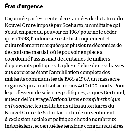
État d’urgence
Façonnée par les trente-deux années de dictature du
Nouvel Ordre imposé par Soeharto, un militaire qui
s’était emparé du pouvoir en 1967 pour ne le céder
qu’en 1998, l’Indonésie reste historiquement et
culturellement marquée par plusieurs décennies de
despotisme martial, où le pouvoir en place a
coordonné l’assassinat de centaines de milliers
d’opposants politiques. La plus célèbre de ces chasses
aux sorcières étant l’annihilation complète des
militants communistes de 1965 à 1967, un massacre
organisé qui aurait fait au moins 400 000 morts. Pour
le professeur de sciences politiques Jacques Bertrand,
auteur de l’ouvrage
Nationalisme et conflit ethnique
en Indonésie
, les institutions ultra autoritaires du
Nouvel Ordre de Sohertao ont créé un sentiment
d’exclusion sociale et politique chez de nombreux
Indonésiens, accentué les tensions communautaires