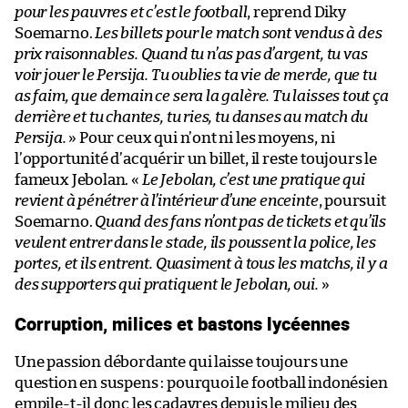
pour les pauvres et c’est le football
, reprend Diky
Soemarno.
Les billets pour le match sont vendus à des
prix raisonnables. Quand tu n’as pas d’argent, tu vas
voir jouer le Persija. Tu oublies ta vie de merde, que tu
as faim, que demain ce sera la galère. Tu laisses tout ça
derrière et tu chantes, tu ries, tu danses au match du
Persija.
» Pour ceux qui n’ont ni les moyens, ni
l’opportunité d’acquérir un billet, il reste toujours le
fameux Jebolan. «
Le Jebolan, c’est une pratique qui
revient à pénétrer à l’intérieur d’une enceinte
, poursuit
Soemarno.
Quand des fans n’ont pas de tickets et qu’ils
veulent entrer dans le stade, ils poussent la police, les
portes, et ils entrent. Quasiment à tous les matchs, il y a
des supporters qui pratiquent le Jebolan, oui.
»
Corruption, milices et bastons lycéennes
Une passion débordante qui laisse toujours une
question en suspens : pourquoi le football indonésien
empile-t-il donc les cadavres depuis le milieu des