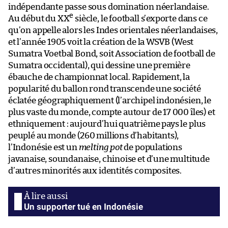
indépendante passe sous domination néerlandaise.
e
Au début du XX
siècle, le football s’exporte dans ce
qu’on appelle alors les Indes orientales néerlandaises,
et l’année 1905 voit la création de la WSVB (West
Sumatra Voetbal Bond, soit Association de football de
Sumatra occidental), qui dessine une première
ébauche de championnat local. Rapidement, la
popularité du ballon rond transcende une société
éclatée géographiquement (l’archipel indonésien, le
plus vaste du monde, compte autour de 17 000 îles) et
ethniquement : aujourd’hui quatrième pays le plus
peuplé au monde (260 millions d’habitants),
l’Indonésie est un
melting pot
de populations
javanaise, soundanaise, chinoise et d’une multitude
d’autres minorités aux identités composites.
Un supporter tué en Indonésie