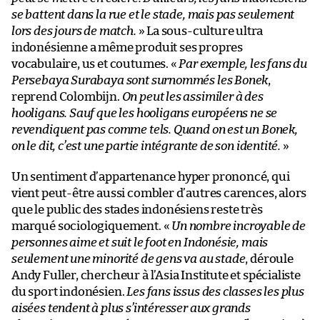
se battent dans la rue et le stade, mais pas seulement
lors des jours de match.
» La sous-culture ultra
indonésienne a même produit ses propres
vocabulaire, us et coutumes. «
Par exemple, les fans du
Persebaya Surabaya sont surnommés les Bonek
,
reprend Colombijn.
On peut les assimiler à des
hooligans. Sauf que les hooligans européens ne se
revendiquent pas comme tels. Quand on est un Bonek,
on le dit, c’est une partie intégrante de son identité.
»
Un sentiment d’appartenance hyper prononcé, qui
vient peut-être aussi combler d’autres carences, alors
que le public des stades indonésiens reste très
marqué sociologiquement. «
Un nombre incroyable de
personnes aime et suit le foot en Indonésie, mais
seulement une minorité de gens va au stade
, déroule
Andy Fuller, chercheur à l’Asia Institute et spécialiste
du sport indonésien.
Les fans issus des classes les plus
aisées tendent à plus s’intéresser aux grands