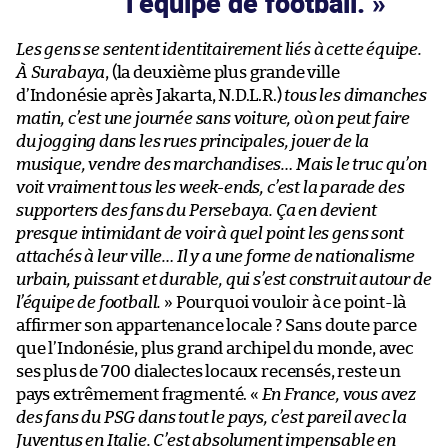
l’équipe de football.
Les gens se sentent identitairement liés à cette équipe.
À Surabaya
, (la deuxième plus grande ville
d’Indonésie après Jakarta, N.D.L.R.)
tous les dimanches
matin, c’est une journée sans voiture, où on peut faire
du jogging dans les rues principales, jouer de la
musique, vendre des marchandises… Mais le truc qu’on
voit vraiment tous les week-ends, c’est la parade des
supporters des fans du Persebaya. Ça en devient
presque intimidant de voir à quel point les gens sont
attachés à leur ville… Il y a une forme de nationalisme
urbain, puissant et durable, qui s’est construit autour de
l’équipe de football.
» Pourquoi vouloir à ce point-là
affirmer son appartenance locale ? Sans doute parce
que l’Indonésie, plus grand archipel du monde, avec
ses plus de 700 dialectes locaux recensés, reste un
pays extrêmement fragmenté. «
En France, vous avez
des fans du PSG dans tout le pays, c’est pareil avec la
Juventus en Italie. C’est absolument impensable en