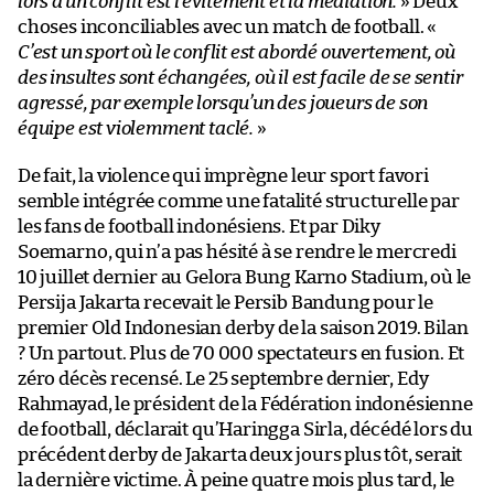
lors d’un conflit est l’évitement et la médiation.
» Deux
choses inconciliables avec un match de football. «
C’est un sport où le conflit est abordé ouvertement, où
des insultes sont échangées, où il est facile de se sentir
agressé, par exemple lorsqu’un des joueurs de son
équipe est violemment taclé.
»
De fait, la violence qui imprègne leur sport favori
semble intégrée comme une fatalité structurelle par
les fans de football indonésiens. Et par Diky
Soemarno, qui n’a pas hésité à se rendre le mercredi
10 juillet dernier au Gelora Bung Karno Stadium, où le
Persija Jakarta recevait le Persib Bandung pour le
premier Old Indonesian derby de la saison 2019. Bilan
? Un partout. Plus de 70 000 spectateurs en fusion. Et
zéro décès recensé. Le 25 septembre dernier, Edy
Rahmayad, le président de la Fédération indonésienne
de football, déclarait qu’Haringga Sirla, décédé lors du
précédent derby de Jakarta deux jours plus tôt, serait
la dernière victime. À peine quatre mois plus tard, le