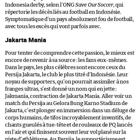
Indonesia derby, selon l’ONG
Save Our Soccer
, qui
répertorie les décès liés au football en Indonésie.
Symptomatique d’un pays absolument fou de football,
avec tous les excès qui vont parfois avec.
Jakarta Mania
Pour tenter de comprendre cette passion, le mieux est
encore de revenir à sa source : les fans eux-mêmes.
Dans le pays, les plus célèbres sont encore ceux du
Persija Jakarta, le club le plus titré d’Indonésie. Leur
noyau de supporters, qu’on pourrait assimiler à nos
franges ultras, s’est donné un nom qui en jette :
Jakmania, contraction de Jakarta Mania. Aller voir un
match du Persija au Gelora Bung Karno Stadium de
Jakarta, c’est plonger en immersion dans un déluge de
corps humains, de tifos incroyablement inventifs, de
chants gueulés à tue-tête et de rouleaux de PQ lancés
en l’air et qui finissent souvent leur vol plané sur la
piste d’athlétisme. Au Persija, le supportérisme est