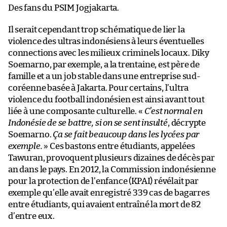
Des fans du PSIM Jogjakarta.
Il serait cependant trop schématique de lier la
violence des ultras indonésiens à leurs éventuelles
connections avec les milieux criminels locaux. Diky
Soemarno, par exemple, a la trentaine, est père de
famille et a un job stable dans une entreprise sud-
coréenne basée à Jakarta. Pour certains, l’ultra
violence du football indonésien est ainsi avant tout
liée à une composante culturelle. «
C’est normal en
Indonésie de se battre, si on se sent insulté
, décrypte
Soemarno.
Ça se fait beaucoup dans les lycées par
exemple.
» Ces bastons entre étudiants, appelées
Tawuran, provoquent plusieurs dizaines de décès par
an dans le pays. En 2012, la Commission indonésienne
pour la protection de l’enfance (KPAI) révélait par
exemple qu’elle avait enregistré 339 cas de bagarres
entre étudiants, qui avaient entraîné la mort de 82
d’entre eux.