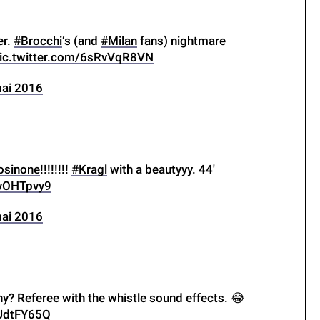
er.
#Brocchi
‘s (and
#Milan
fans) nightmare
ic.twitter.com/6sRvVqR8VN
ai 2016
osinone
!!!!!!!!
#Kragl
with a beautyyy. 44′
UvOHTpvy9
ai 2016
ny? Referee with the whistle sound effects. 😂
gUdtFY65Q