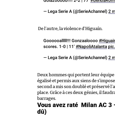
Golazooooo!!!! 2-2 | 77′
#GenoaRom
— Lega Serie A (@SerieAchannel)
2 m
De l’autre, la violence d’Higuaín.
Goooooalllll!!! Gonzaaloooo
#Higuai
scores. 1-0 | 11′
#NapoliAtalanta
pic
— Lega Serie A (@SerieAchannel)
2 m
Deux hommes qui portent leur équipe à
égalisé et permis aux siens de s’impose
second a mis son doublé et préservé l’a
place. Grâce à ces deux génies, il faud
barrages.
Vous avez raté
Milan AC 3 
dû)