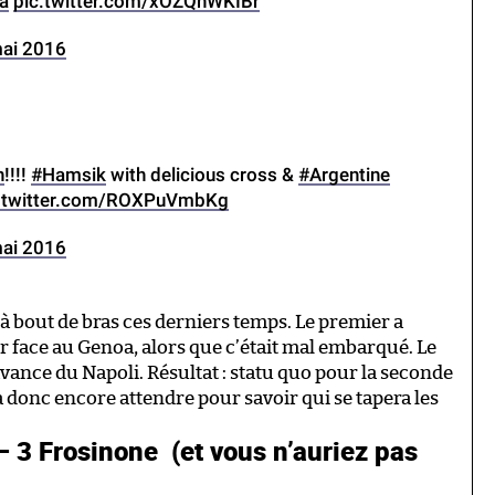
a
pic.twitter.com/xOZQnWKIBr
ai 2016
n
!!!!
#Hamsik
with delicious cross &
#Argentine
.twitter.com/ROXPuVmbKg
ai 2016
 bout de bras ces derniers temps. Le premier a
r face au Genoa, alors que c’était mal embarqué. Le
vance du Napoli. Résultat : statu quo pour la seconde
ra donc encore attendre pour savoir qui se tapera les
– 3 Frosinone
(et vous n’auriez pas