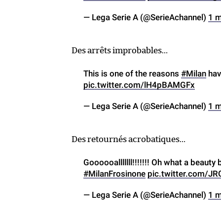
— Lega Serie A (@SerieAchannel)
1 m
Des arrêts improbables…
This is one of the reasons
#Milan
hav
pic.twitter.com/lH4pBAMGFx
— Lega Serie A (@SerieAchannel)
1 m
Des retournés acrobatiques…
Goooooalllllll!!!!!!! Oh what a beauty
#MilanFrosinone
pic.twitter.com/J
— Lega Serie A (@SerieAchannel)
1 m