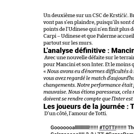
Un deuxième sur un CSC de Krstičić. Br
vont pas s’en plaindre, puisqu’ils sont 
points de l’Udinese qui n’en finit plus
Carpi – Udinese et que Palerme accueille
partout sur les murs.
L’analyse définitive : Mancin
Avec une nouvelle défaite sur le terrain
pour Mancini et son Inter. Et le moins qu
«
Nous avons eu d’énormes difficultés à
vous avez regardé le match d’aujourd’hui
changements. Notre performance était pa
mauvaise. Nous étions paresseux, cela 
doivent se rendre compte que l’Inter est l
Les joueurs de la journée : T
D’un côté, l’amour de Totti.
Gooooooallllllllllll!!!!!!
#TOTTI
!!!!!!! 