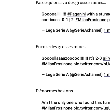
Parce qu’on a vu des grosses mines…
Gooooalllll!!!!
#Paganini
with a stunn
continues. 0-1 | 2′
#MilanFrosinone
p
— Lega Serie A (@SerieAchannel)
1 m
Encore des grosses mines…
Goooollaaaazooooo!!!!!!! It’s 2-0
#Fr
#MilanFrosinone
pic.twitter.com/o
— Lega Serie A (@SerieAchannel)
1 m
D’énormes bastons…
Am I the only one who found this fun
#MilanFrosinone
pic.twitter.com/u