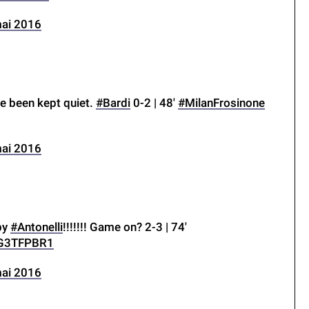
ai 2016
e been kept quiet.
#Bardi
0-2 | 48′
#MilanFrosinone
ai 2016
 by
#Antonelli
!!!!!!! Game on? 2-3 | 74′
RG3TFPBR1
ai 2016