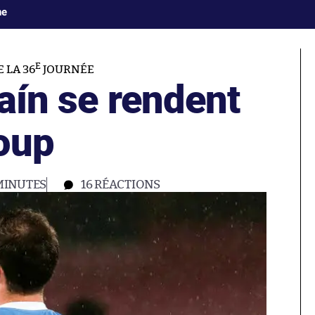
ne
E
 LA 36
JOURNÉE
uaín se rendent
oup
MINUTES
16
RÉACTIONS