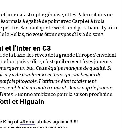
ef, une catastrophe génoise, et les Palermitains ne
désormais à égalité de point avec Carpi et à trois
 de perdre. Sachant que le week-end prochain, il y a un
 le Hellas, ne vous étonnez pas s’il y a du sang
i et l’Inter en C3
 de la Lazio, les rêves de la grande Europe s’envolent
e l’on puisse dire, c’est qu’il en veut à ses joueurs :
 marquer un but. Cette équipe manque de qualité. Si
, il y a de nombreux secteurs qui ont besoin de
rfois pitoyable. L’attitude était totalement
ressemblait à un match amical. Beaucoup de joueurs
’Inter.
» Bonne ambiance pour la saison prochaine.
otti et Higuaín
The King of
#Roma
strikes againnn!!!!!!