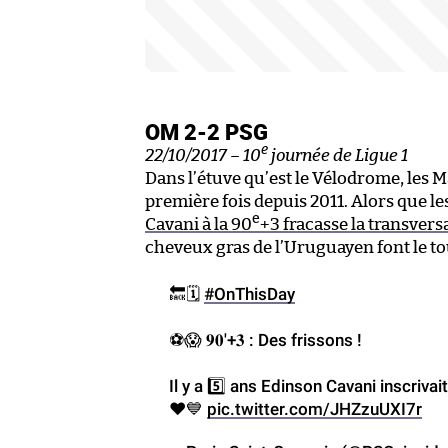
OM 2-2 PSG
e
22/10/2017 – 10
journée de Ligue 1
Dans l’étuve qu’est le Vélodrome, les 
première fois depuis 2011. Alors que l
e
Cavani à la 90
+3 fracasse la transver
cheveux gras de l’Uruguayen font le tour
🔙🗓️
#OnThisDay
⚽️😱 𝟗𝟎'+𝟑 : Des frissons !
Il y a 5️⃣ ans Edinson Cavani inscriva
❤️💙
pic.twitter.com/JHZzuUXI7r