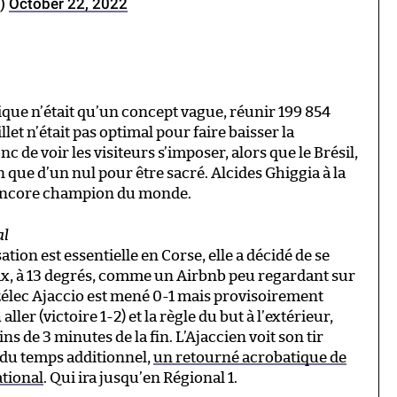
e)
October 22, 2022
que n’était qu’un concept vague, réunir 199 854
et n’était pas optimal pour faire baisser la
c de voir les visiteurs s’imposer, alors que le Brésil,
in que d’un nul pour être sacré. Alcides Ghiggia à la
 encore champion du monde.
al
sation est essentielle en Corse, elle a décidé de se
ax, à 13 degrés, comme un Airbnb peu regardant sur
Gazélec Ajaccio est mené 0-1 mais provisoirement
er (victoire 1-2) et la règle du but à l’extérieur,
s de 3 minutes de la fin. L’Ajaccien voit son tir
 du temps additionnel,
un retourné acrobatique de
tional
. Qui ira jusqu’en Régional 1.