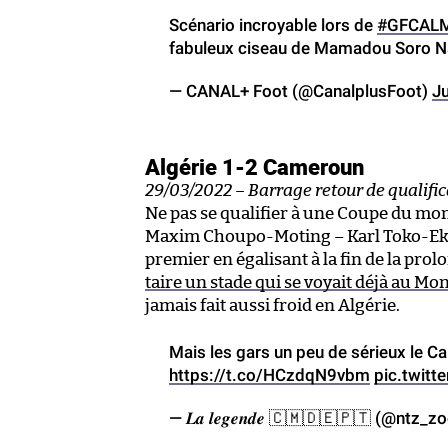
Scénario incroyable lors de
#GFCAL
fabuleux ciseau de Mamadou Soro N
— CANAL+ Foot (@CanalplusFoot)
J
Algérie 1-2 Cameroun
29/03/2022 – Barrage retour de qualifi
Ne pas se qualifier à une Coupe du mond
Maxim Choupo-Moting – Karl Toko-Ekam
premier en égalisant à la fin de la prol
taire un stade qui se voyait déjà au Mo
jamais fait aussi froid en Algérie.
Mais les gars un peu de sérieux le C
https://t.co/HCzdqN9vbm
pic.twit
— 𝑳𝒂 𝒍𝒆𝒈𝒆𝒏𝒅𝒆 🇨🇲🇩🇪🇵🇹 (@ntz_z