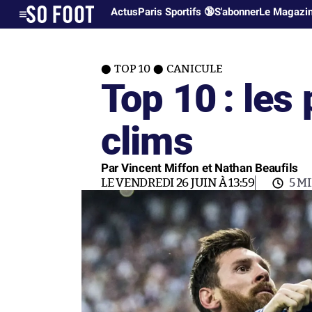
Actus
Paris Sportifs 🔞
S'abonner
Le Magazi
TOP 10
CANICULE
Top 10 : les
clims
Par Vincent Miffon et Nathan Beaufils
LE VENDREDI 26 JUIN À 13:59
5 M