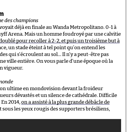
am
gue des champions
oyait déjà en finale au Wanda Metropolitano. 0-1 à
Cruyff Arena. Mais un homme foudroyé par une calvitie
doublé pour recoller à 2-2, et puis un troisième but à
ace, un stade éteint à tel point qu’on entend les
des qui s’écroulent au sol… Il n’y a peut-être pas
ne ville entière. On vous parle d’une époque où la
en vigueur.
 monde
ion ultime en mondovision devant la froideur
eurs dévastés et un silence de cathédrale. Difficile
. En 2014,
on a assisté à la plus grande débâcle de
ut sous les yeux rougis des supporters brésiliens,