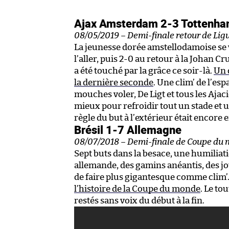
Ajax Amsterdam 2-3 Tottenh
08/05/2019 – Demi-finale retour de Li
La jeunesse dorée amstellodamoise se v
l’aller, puis 2-0 au retour à la Johan 
a été touché par la grâce ce soir-là.
Un 
la dernière seconde
. Une clim’ de l’esp
mouches voler, De Ligt et tous les Ajaci
mieux pour refroidir tout un stade et u
règle du but à l’extérieur était encore 
Brésil 1-7 Allemagne
08/07/2018 – Demi-finale de Coupe du
Sept buts dans la besace, une humiliat
allemande, des gamins anéantis, des jou
de faire plus gigantesque comme clim’
l’histoire de la Coupe du monde
. Le to
restés sans voix du début à la fin.