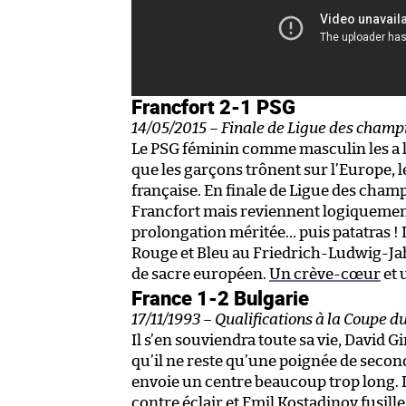
Francfort 2-1 PSG
14/05/2015 – Finale de Ligue des champ
Le PSG féminin comme masculin les a l
que les garçons trônent sur l’Europe, les
française. En finale de Ligue des cham
Francfort mais reviennent logiquement
prolongation méritée… puis patatras ! L
Rouge et Bleu au Friedrich-Ludwig-Jah
de sacre européen.
Un crève-cœur
et 
France 1-2 Bulgarie
17/11/1993 – Qualifications à la Coupe 
Il s’en souviendra toute sa vie, David G
qu’il ne reste qu’une poignée de second
envoie un centre beaucoup trop long. L
contre éclair et Emil Kostadinov fusill