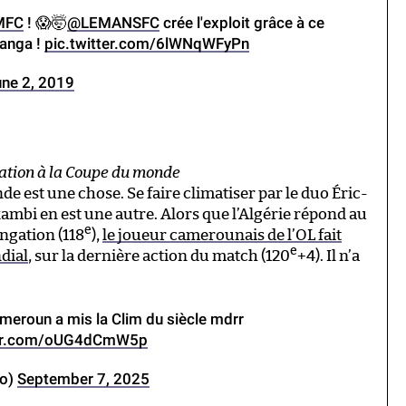
MFC
! 😱🤯
@LEMANSFC
crée l'exploit grâce à ce
anga !
pic.twitter.com/6lWNqWFyPn
une 2, 2019
cation à la Coupe du monde
e est une chose. Se faire climatiser par le duo Éric-
bi en est une autre. Alors que l’Algérie répond au
e
ongation (118
),
le joueur camerounais de l’OL fait
e
ndial
, sur la dernière action du match (120
+4). Il n’a
ameroun a mis la Clim du siècle mdrr
ter.com/oUG4dCmW5p
oo)
September 7, 2025