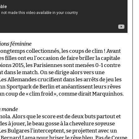
ions féminine
ongtemps collectionnés, les coups de clim ! Avant
 filles ont eu l’occasion de faire briller la capitale
pions 2015, les Parisiennes sont menées 0-1 contre
 dans le match. On se dirige alors vers une
es Allemandes crucifient dans les arrêts de jeu les
n Sportpark de Berlin et anéantissent leurs rêves
un coup de «
clim froid
», comme dirait Marquinhos.
du monde
inola. Alors que le score est de deux buts partout et
es à jouer, le beau gosse à la chevelure soyeuse
es Bulgares l’interceptent, se projettent avec un
e Bernard Lama pour briser le rêve bleu. Pas de Coupe