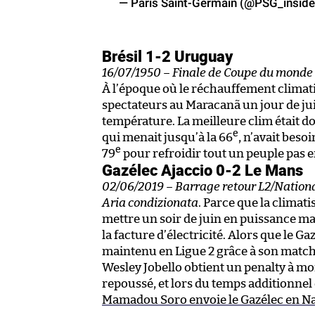
— Paris Saint-Germain (@PSG_insid
Brésil 1-2 Uruguay
16/07/1950 – Finale de Coupe du monde
À l’époque où le réchauffement climati
spectateurs au Maracanã un jour de juill
température. La meilleure clim était don
e
qui menait jusqu’à la 66
, n’avait beso
e
79
pour refroidir tout un peuple pas
Gazélec Ajaccio 0-2 Le Mans
02/06/2019 – Barrage retour L2/Nation
Aria condizionata
. Parce que la climati
mettre un soir de juin en puissance m
la facture d’électricité. Alors que le 
maintenu en Ligue 2 grâce à son match all
Wesley Jobello obtient un penalty à moin
repoussé, et lors du temps additionnel
Mamadou Soro envoie le Gazélec en Na