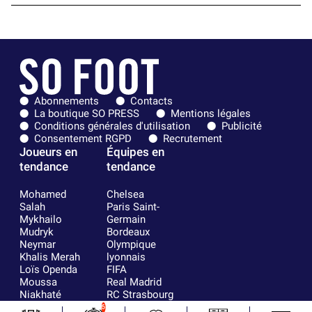
Abonnements
Contacts
La boutique SO PRESS
Mentions légales
Conditions générales d'utilisation
Publicité
Consentement RGPD
Recrutement
Joueurs en
Équipes en
tendance
tendance
Mohamed
Chelsea
Salah
Paris Saint-
Mykhailo
Germain
Mudryk
Bordeaux
Neymar
Olympique
Khalis Merah
lyonnais
Loïs Openda
FIFA
Moussa
Real Madrid
Niakhaté
RC Strasbourg
Nicolás
AC Milan
6