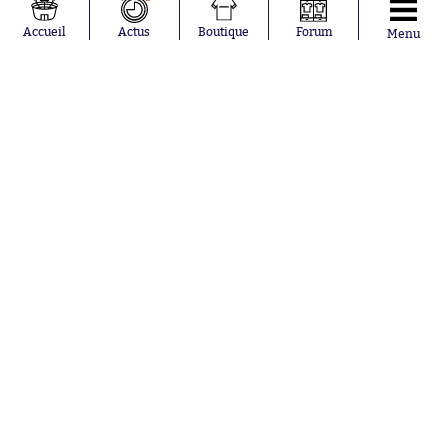
Tagliafico
France
Pavel Šulc
RC Lens
Accueil
Actus
Boutique
Forum
Menu
Josh Maja
Gauthier Hein