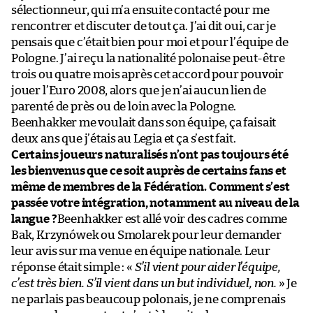
sélectionneur, qui m’a ensuite contacté pour me
rencontrer et discuter de tout ça. J’ai dit oui, car je
pensais que c’était bien pour moi et pour l’équipe de
Pologne. J’ai reçu la nationalité polonaise peut-être
trois ou quatre mois après cet accord pour pouvoir
jouer l’Euro 2008, alors que je n’ai aucun lien de
parenté de près ou de loin avec la Pologne.
Beenhakker me voulait dans son équipe, ça faisait
deux ans que j’étais au Legia et ça s’est fait.
Certains joueurs naturalisés n’ont pas toujours été
les bienvenus que ce soit auprès de certains fans et
même de membres de la Fédération. Comment s’est
passée votre intégration, notamment au niveau de la
langue ?
Beenhakker est allé voir des cadres comme
Bak, Krzynówek ou Smolarek pour leur demander
leur avis sur ma venue en équipe nationale. Leur
réponse était simple : «
S’il vient pour aider l’équipe,
c’est très bien. S’il vient dans un but individuel, non.
» Je
ne parlais pas beaucoup polonais, je ne comprenais