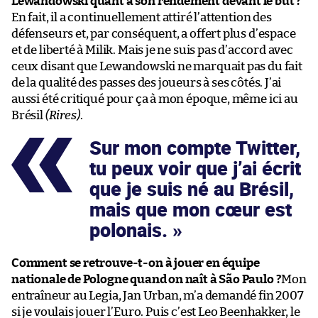
Lewandowski quant à son rendement devant le but ?
En fait, il a continuellement attiré l’attention des
défenseurs et, par conséquent, a offert plus d’espace
et de liberté à Milik. Mais je ne suis pas d’accord avec
ceux disant que Lewandowski ne marquait pas du fait
de la qualité des passes des joueurs à ses côtés. J’ai
aussi été critiqué pour ça à mon époque, même ici au
Brésil
(Rires)
.
Sur mon compte Twitter,
tu peux voir que j’ai écrit
que je suis né au Brésil,
mais que mon cœur est
polonais.
Comment se retrouve-t-on à jouer en équipe
nationale de Pologne quand on naît à São Paulo ?
Mon
entraîneur au Legia, Jan Urban, m’a demandé fin 2007
si je voulais jouer l’Euro. Puis c’est Leo Beenhakker, le