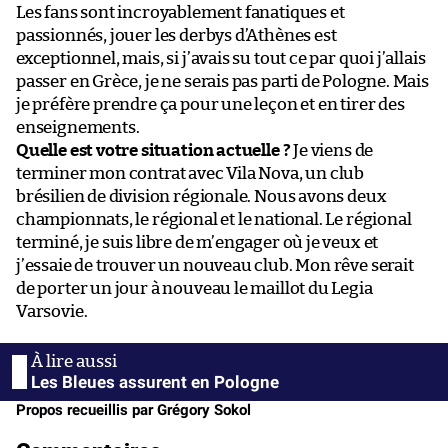
Les fans sont incroyablement fanatiques et
passionnés, jouer les derbys d’Athènes est
exceptionnel, mais, si j’avais su tout ce par quoi j’allais
passer en Grèce, je ne serais pas parti de Pologne. Mais
je préfère prendre ça pour une leçon et en tirer des
enseignements.
Quelle est votre situation actuelle ?
Je viens de
terminer mon contrat avec Vila Nova, un club
brésilien de division régionale. Nous avons deux
championnats, le régional et le national. Le régional
terminé, je suis libre de m’engager où je veux et
j’essaie de trouver un nouveau club. Mon rêve serait
de porter un jour à nouveau le maillot du Legia
Varsovie.
Les Bleues assurent en Pologne
Propos recueillis par Grégory Sokol