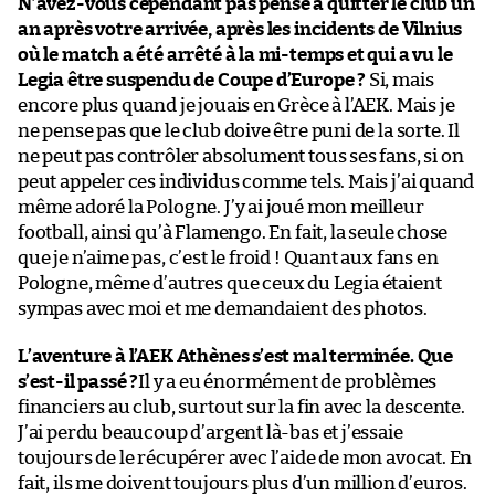
N’avez-vous cependant pas pensé à quitter le club un
an après votre arrivée, après les incidents de Vilnius
où le match a été arrêté à la mi-temps et qui a vu le
Legia être suspendu de Coupe d’Europe ?
Si, mais
encore plus quand je jouais en Grèce à l’AEK. Mais je
ne pense pas que le club doive être puni de la sorte. Il
ne peut pas contrôler absolument tous ses fans, si on
peut appeler ces individus comme tels. Mais j’ai quand
même adoré la Pologne. J’y ai joué mon meilleur
football, ainsi qu’à Flamengo. En fait, la seule chose
que je n’aime pas, c’est le froid ! Quant aux fans en
Pologne, même d’autres que ceux du Legia étaient
sympas avec moi et me demandaient des photos.
L’aventure à l’AEK Athènes s’est mal terminée. Que
s’est-il passé ?
Il y a eu énormément de problèmes
financiers au club, surtout sur la fin avec la descente.
J’ai perdu beaucoup d’argent là-bas et j’essaie
toujours de le récupérer avec l’aide de mon avocat. En
fait, ils me doivent toujours plus d’un million d’euros.