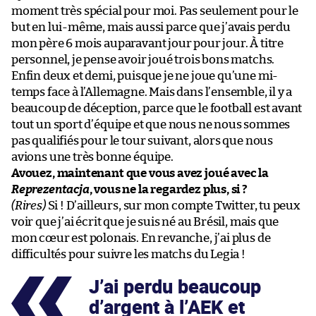
moment très spécial pour moi. Pas seulement pour le
but en lui-même, mais aussi parce que j’avais perdu
mon père 6 mois auparavant jour pour jour. À titre
personnel, je pense avoir joué trois bons matchs.
Enfin deux et demi, puisque je ne joue qu’une mi-
temps face à l’Allemagne. Mais dans l’ensemble, il y a
beaucoup de déception, parce que le football est avant
tout un sport d’équipe et que nous ne nous sommes
pas qualifiés pour le tour suivant, alors que nous
avions une très bonne équipe.
Avouez, maintenant que vous avez joué avec la
Reprezentacja
, vous ne la regardez plus, si ?
(Rires)
Si ! D’ailleurs, sur mon compte Twitter, tu peux
voir que j’ai écrit que je suis né au Brésil, mais que
mon cœur est polonais. En revanche, j’ai plus de
difficultés pour suivre les matchs du Legia !
J’ai perdu beaucoup
d’argent à l’AEK et