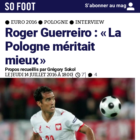
S’abonner au mag
EURO 2016
POLOGNE
INTERVIEW
Roger Guerreiro : «
La
Pologne méritait
mieux
»
Propos recueillis par Grégory Sokol
LE JEUDI 14 JUILLET 2016 À 18:00
7'
4