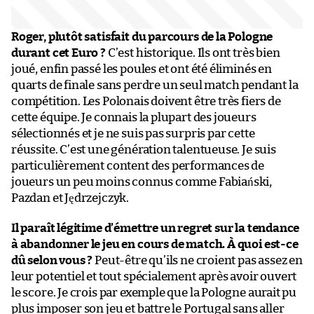
Roger, plutôt satisfait du parcours de la Pologne
durant cet Euro ?
C’est historique. Ils ont très bien
joué, enfin passé les poules et ont été éliminés en
quarts de finale sans perdre un seul match pendant la
compétition. Les Polonais doivent être très fiers de
cette équipe. Je connais la plupart des joueurs
sélectionnés et je ne suis pas surpris par cette
réussite. C’est une génération talentueuse. Je suis
particulièrement content des performances de
joueurs un peu moins connus comme Fabiański,
Pazdan et Jędrzejczyk.
Il paraît légitime d’émettre un regret sur la tendance
à abandonner le jeu en cours de match. À quoi est-ce
dû selon vous ?
Peut-être qu’ils ne croient pas assez en
leur potentiel et tout spécialement après avoir ouvert
le score. Je crois par exemple que la Pologne aurait pu
plus imposer son jeu et battre le Portugal sans aller