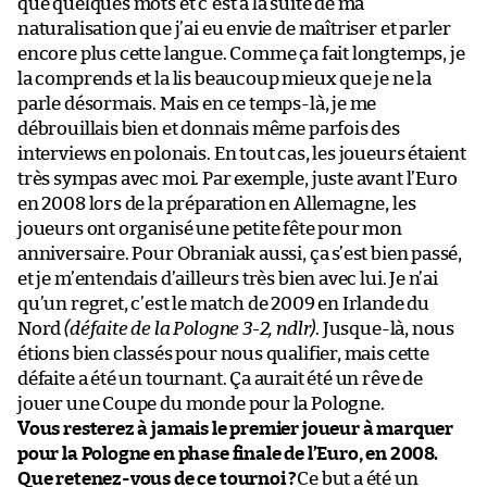
que quelques mots et c’est à la suite de ma
naturalisation que j’ai eu envie de maîtriser et parler
encore plus cette langue. Comme ça fait longtemps, je
la comprends et la lis beaucoup mieux que je ne la
parle désormais. Mais en ce temps-là, je me
débrouillais bien et donnais même parfois des
interviews en polonais. En tout cas, les joueurs étaient
très sympas avec moi. Par exemple, juste avant l’Euro
en 2008 lors de la préparation en Allemagne, les
joueurs ont organisé une petite fête pour mon
anniversaire. Pour Obraniak aussi, ça s’est bien passé,
et je m’entendais d’ailleurs très bien avec lui. Je n’ai
qu’un regret, c’est le match de 2009 en Irlande du
Nord
(défaite de la Pologne 3-2, ndlr)
. Jusque-là, nous
étions bien classés pour nous qualifier, mais cette
défaite a été un tournant. Ça aurait été un rêve de
jouer une Coupe du monde pour la Pologne.
Vous resterez à jamais le premier joueur à marquer
pour la Pologne en phase finale de l’Euro, en 2008.
Que retenez-vous de ce tournoi ?
Ce but a été un