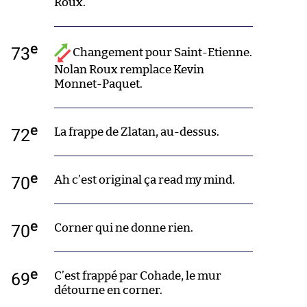
Roux.
e
73
Changement pour Saint-Etienne.
Nolan Roux remplace Kevin
Monnet-Paquet.
e
72
La frappe de Zlatan, au-dessus.
e
70
Ah c’est original ça read my mind.
e
70
Corner qui ne donne rien.
e
69
C’est frappé par Cohade, le mur
détourne en corner.