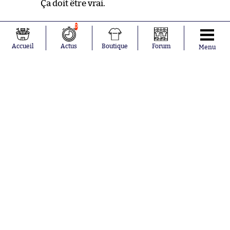
Ça doit être vrai.
0
e
52
Bon c’est pas mal équilibré tout ça.
Accueil
Actus
Boutique
Forum
Menu
Paris va devoir se méfier quand
même…
e
49
Pastore, servi par Cavani, tente
l’enchaînement reprise de
volée/frappe, c’est contré juste au
moment d’armer.
e
46
Hop, deuxième bière pour la
deuxième période. Tout est prêt. Bon
match à tous. Enfin, bonne suite de
match.