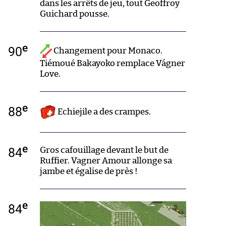
dans les arrêts de jeu, tout Geoffroy
Guichard pousse.
e
90
Changement pour Monaco.
Tiémoué Bakayoko remplace Vágner
Love.
e
88
Echiejile a des crampes.
e
84
Gros cafouillage devant le but de
Ruffier. Vagner Amour allonge sa
jambe et égalise de près !
e
84