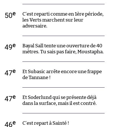
e
50
C’est reparti comme en 1ère période,
les Verts marchent sur leur
adversaire.
e
49
Bayal Sall tente une ouverture de 40
mètres. Tu sais pas faire, Moustapha.
e
47
Et Subasic arrête encore une frappe
de Tannane !
e
47
Et Soderlund qui se présente déjà
dans la surface, mais il est contré.
e
46
C’est repart à Sainté !