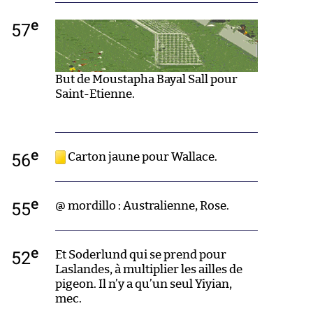
e
57
But de Moustapha Bayal Sall pour
Saint-Etienne.
e
56
Carton jaune pour Wallace.
e
55
@ mordillo : Australienne, Rose.
e
52
Et Soderlund qui se prend pour
Laslandes, à multiplier les ailles de
pigeon. Il n’y a qu’un seul Yiyian,
mec.