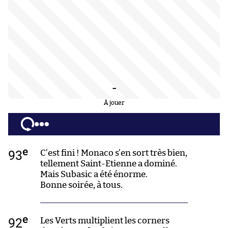
-
À jouer
e
93
C’est fini ! Monaco s’en sort très bien,
tellement Saint-Etienne a dominé.
Mais Subasic a été énorme.
Bonne soirée, à tous.
e
92
Les Verts multiplient les corners