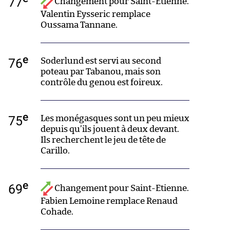
77
Changement pour Saint-Etienne.
Valentin Eysseric remplace
Oussama Tannane.
e
76
Soderlund est servi au second
poteau par Tabanou, mais son
contrôle du genou est foireux.
e
75
Les monégasques sont un peu mieux
depuis qu’ils jouent à deux devant.
Ils recherchent le jeu de tête de
Carillo.
e
69
Changement pour Saint-Etienne.
Fabien Lemoine remplace Renaud
Cohade.