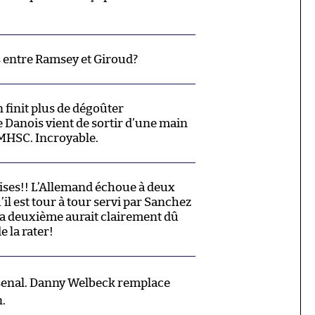
és entre Ramsey et Giroud?
finit plus de dégoûter
Le Danois vient de sortir d’une main
 MHSC. Incroyable.
ises!! L’Allemand échoue à deux
u’il est tour à tour servi par Sanchez
 La deuxième aurait clairement dû
de la rater!
enal. Danny Welbeck remplace
.