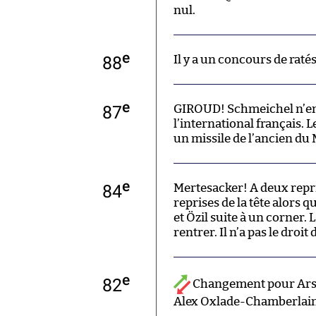
nul.
e
88
Il y a un concours de rat
e
87
GIROUD! Schmeichel n’en 
l’international français. 
un missile de l’ancien du
e
84
Mertesacker! A deux repr
reprises de la tête alors q
et Özil suite à un corner.
rentrer. Il n’a pas le droit 
e
82
Changement pour Ars
Alex Oxlade-Chamberlain