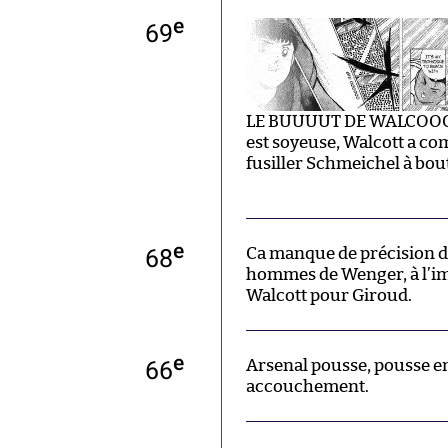
e
69
LE BUUUUT DE WALCOOOT! 
est soyeuse, Walcott a com
fusiller Schmeichel à bout 
e
68
Ca manque de précision da
hommes de Wenger, à l’im
Walcott pour Giroud.
e
66
Arsenal pousse, pousse en
accouchement.