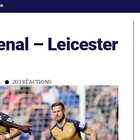
ne
nal – Leicester
203
RÉACTIONS