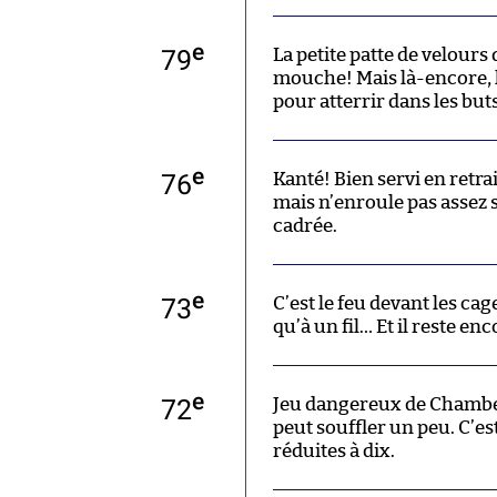
e
79
La petite patte de velours
mouche! Mais là-encore, le
pour atterrir dans les but
e
76
Kanté! Bien servi en retra
mais n’enroule pas assez s
cadrée.
e
73
C’est le feu devant les cag
qu’à un fil… Et il reste e
e
72
Jeu dangereux de Chamber
peut souffler un peu. C’es
réduites à dix.