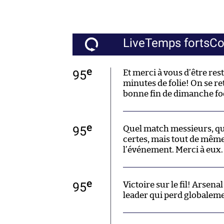
Live
Temps forts
C
e
95
Et merci à vous d’être res
minutes de folie! On se re
bonne fin de dimanche foo
e
95
Quel match messieurs, qu
certes, mais tout de même.
l’événement. Merci à eux.
e
95
Victoire sur le fil! Arsen
leader qui perd globaleme