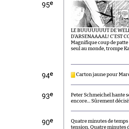
e
95
LE BUUUUUUUT DE WELB
D’ARSENAAAAL! C’EST 
Magnifique coup de patte d
seul au monde, trompe Kasp
e
94
Carton jaune pour Marc
e
93
Peter Schmeichel hante so
encore… Sûrement décisi
e
90
Quatre minutes de temps 
tension. Quatre minutes 