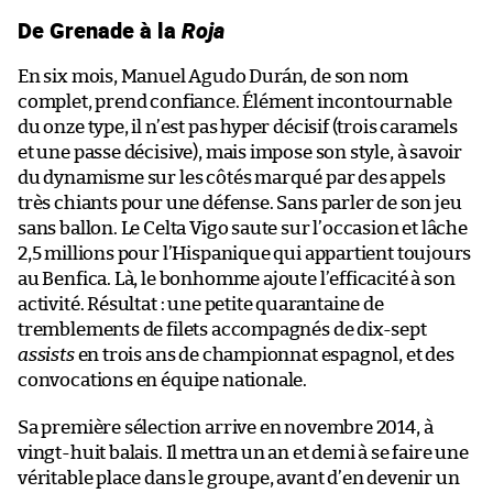
De Grenade à la
Roja
En six mois, Manuel Agudo Durán, de son nom
complet, prend confiance. Élément incontournable
du onze type, il n’est pas hyper décisif (trois caramels
et une passe décisive), mais impose son style, à savoir
du dynamisme sur les côtés marqué par des appels
très chiants pour une défense. Sans parler de son jeu
sans ballon. Le Celta Vigo saute sur l’occasion et lâche
2,5 millions pour l’Hispanique qui appartient toujours
au Benfica. Là, le bonhomme ajoute l’efficacité à son
activité. Résultat : une petite quarantaine de
tremblements de filets accompagnés de dix-sept
assists
en trois ans de championnat espagnol, et des
convocations en équipe nationale.
Sa première sélection arrive en novembre 2014, à
vingt-huit balais. Il mettra un an et demi à se faire une
véritable place dans le groupe, avant d’en devenir un