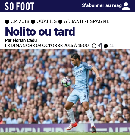
S’abonner au mag
CM 2018
QUALIFS
ALBANIE-ESPAGNE
Nolito ou tard
Par Florian Cadu
LE DIMANCHE 09 OCTOBRE 2016 À 16:00
4'
11