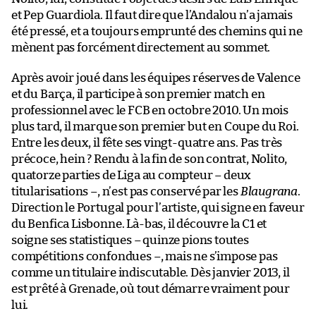
et Pep Guardiola. Il faut dire que l’Andalou n’a jamais
été pressé, et a toujours emprunté des chemins qui ne
mènent pas forcément directement au sommet.
Après avoir joué dans les équipes réserves de Valence
et du Barça, il participe à son premier match en
professionnel avec le FCB en octobre 2010. Un mois
plus tard, il marque son premier but en Coupe du Roi.
Entre les deux, il fête ses vingt-quatre ans. Pas très
précoce, hein ? Rendu à la fin de son contrat, Nolito,
quatorze parties de Liga au compteur – deux
titularisations –, n’est pas conservé par les
Blaugrana
.
Direction le Portugal pour l’artiste, qui signe en faveur
du Benfica Lisbonne. Là-bas, il découvre la C1 et
soigne ses statistiques – quinze pions toutes
compétitions confondues –, mais ne s’impose pas
comme un titulaire indiscutable. Dès janvier 2013, il
est prêté à Grenade, où tout démarre vraiment pour
lui.