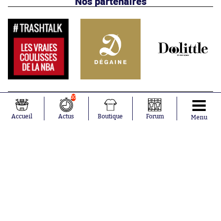
Nos partenaires
10
Accueil
Actus
Boutique
Forum
Menu
Abonnements
Contacts
La boutique SO PRESS
Mentions légales
Conditions générales d'utilisation
Publicité
Consentement RGPD
Recrutement
Joueurs en
Équipes en
tendance
tendance