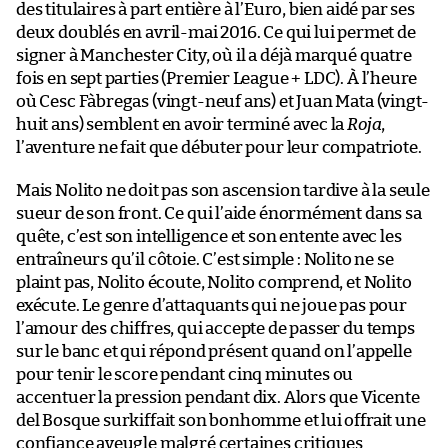
des titulaires à part entière à l’Euro, bien aidé par ses
deux doublés en avril-mai 2016. Ce qui lui permet de
signer à Manchester City, où il a déjà marqué quatre
fois en sept parties (Premier League + LDC). À l’heure
où Cesc Fàbregas (vingt-neuf ans) et Juan Mata (vingt-
huit ans) semblent en avoir terminé avec la
Roja
,
l’aventure ne fait que débuter pour leur compatriote.
Mais Nolito ne doit pas son ascension tardive à la seule
sueur de son front. Ce qui l’aide énormément dans sa
quête, c’est son intelligence et son entente avec les
entraîneurs qu’il côtoie. C’est simple : Nolito ne se
plaint pas, Nolito écoute, Nolito comprend, et Nolito
exécute. Le genre d’attaquants qui ne joue pas pour
l’amour des chiffres, qui accepte de passer du temps
sur le banc et qui répond présent quand on l’appelle
pour tenir le score pendant cinq minutes ou
accentuer la pression pendant dix. Alors que Vicente
del Bosque surkiffait son bonhomme et lui offrait une
confiance aveugle malgré certaines critiques