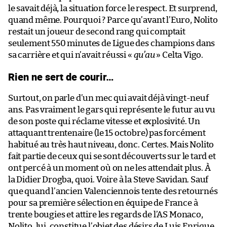
le savait déjà, la situation force le respect. Et surprend,
quand même. Pourquoi ? Parce qu’avant l’Euro, Nolito
restait un joueur de second rang qui comptait
seulement 550 minutes de Ligue des champions dans
sa carrière et qui n’avait réussi «
qu’au
» Celta Vigo.
Rien ne sert de courir…
Surtout, on parle d’un mec qui avait déjà vingt-neuf
ans. Pas vraiment le gars qui représente le futur au vu
de son poste qui réclame vitesse et explosivité. Un
attaquant trentenaire (le 15 octobre) pas forcément
habitué au très haut niveau, donc. Certes. Mais Nolito
fait partie de ceux qui se sont découverts sur le tard et
ont percé à un moment où on ne les attendait plus. À
la Didier Drogba, quoi. Voire à la Steve Savidan. Sauf
que quand l’ancien Valenciennois tente des retournés
pour sa première sélection en équipe de France à
trente bougies et attire les regards de l’AS Monaco,
Nolito, lui, constitue l’objet des désirs de Luis Enrique