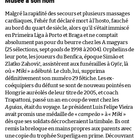
Musée à son nom
Malgré la rapidité des secours et plusieurs massages
cardiaques, Fehér fut déclaré mort à l’hosto, fauché
au bord du quart de siècle, alors qu’il s’était immiscé
en Primeira Liga à Porto et Braga et ne comptait
absolument pas pour du beurre chez les A magyars
(25 sélections, sept
goals
de 1998 à 2004). Orphelins de
leur pote, les joueurs du Benfica, époque Simão et
Zlatko Zahovič, assistèrent aux funérailles à Győr, là
où «
Miki
» a débuté. Le club, lui, supprima
définitivement son numéro 29 fétiche. Les ex-
coéquipiers du défunt se sont de nouveau pointés en
Hongrie auréolés de leur titre de 2005, et coach
Trapattoni, passé un an en coup de vent chez les
Aguias
, était du voyage. Le président Luis Felipe Vieira
avait promis une médaille de «
campeão
» à «
Miki
»
dès que ses soldats décrocheraient la timbale. Ils ont
remis la breloque en mains propres aux parents avec
une copie du trophée Superliga en prime. Découvrant