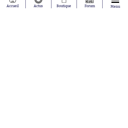
Accueil
Actus
Boutique
Forum
Menu
Abonnements
Contacts
La boutique SO PRESS
Mentions légales
Conditions générales d'utilisation
Publicité
Consentement RGPD
Recrutement
Joueurs en
Équipes en
tendance
tendance
Mohamed
Chelsea
Salah
Paris Saint-
Mykhailo
Germain
Mudryk
Bordeaux
Neymar
Olympique
Khalis Merah
lyonnais
Loïs Openda
FIFA
Moussa
Real Madrid
Niakhaté
RC Strasbourg
Nicolás
AC Milan