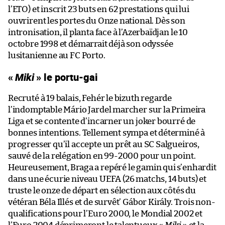
l’ETO) et inscrit 23 buts en 62 prestations qui lui
ouvrirent les portes du Onze national. Dès son
intronisation, il planta face à l’Azerbaïdjan le 10
octobre 1998 et démarrait déjà son odyssée
lusitanienne au FC Porto.
«
Miki
» le portu-gai
Recruté à 19 balais, Fehér le bizuth regarde
l’indomptable Mário Jardel marcher sur la Primeira
Liga et se contente d’incarner un joker bourré de
bonnes intentions. Tellement sympa et déterminé à
progresser qu’il accepte un prêt au SC Salgueiros,
sauvé de la relégation en 99-2000 pour un point.
Heureusement, Braga a repéré le gamin qui s’enhardit
dans une écurie niveau UEFA (26 matchs, 14 buts) et
truste le onze de départ en sélection aux côtés du
vétéran Béla Illés et de survêt’ Gábor Király. Trois non-
qualifications pour l’Euro 2000, le Mondial 2002 et