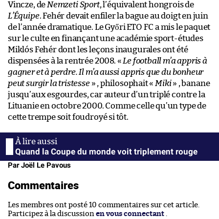
Vincze, de
Nemzeti Sport
, l’équivalent hongrois de
L’Équipe
. Fehér devait enfiler la bague au doigt en juin
de l’année dramatique. Le Győri ETO FC a mis le paquet
sur le culte en finançant une académie sport-études
Miklós Fehér dont les leçons inaugurales ont été
dispensées à la rentrée 2008. «
Le football m’a appris à
gagner et à perdre. Il m’a aussi appris que du bonheur
peut surgir la tristesse
» , philosophait «
Miki
» , banane
jusqu’aux esgourdes, car auteur d’un triplé contre la
Lituanie en octobre 2000. Comme celle qu’un type de
cette trempe soit foudroyé si tôt.
Quand la Coupe du monde voit triplement rouge
Par Joël Le Pavous
Commentaires
Les membres ont posté 10 commentaires sur cet article.
Participez à la discussion
en vous connectant
.