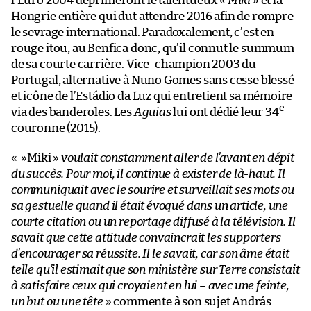
l’Euro 2004 déprimeront le talentueux «
Miki
» et la
Hongrie entière qui dut attendre 2016 afin de rompre
le sevrage international. Paradoxalement, c’est en
rouge itou, au Benfica donc, qu’il connut le summum
de sa courte carrière. Vice-champion 2003 du
Portugal, alternative à Nuno Gomes sans cesse blessé
et icône de l’Estádio da Luz qui entretient sa mémoire
e
via des banderoles. Les
Aguias
lui ont dédié leur 34
couronne (2015).
« »Miki »
voulait constamment aller de l’avant en dépit
du succès. Pour moi, il continue à exister de là-haut. Il
communiquait avec le sourire et surveillait ses mots ou
sa gestuelle quand il était évoqué dans un article, une
courte citation ou un reportage diffusé à la télévision. Il
savait que cette attitude convaincrait les supporters
d’encourager sa réussite. Il le savait, car son âme était
telle qu’il estimait que son ministère sur Terre consistait
à satisfaire ceux qui croyaient en lui – avec une feinte,
un but ou une tête
» commente à son sujet András