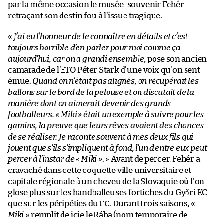
par la même occasion le musée-souvenir Fehér
retraçant son destin fou à l’issue tragique.
«
J’ai eu l’honneur de le connaître en détails et c’est
toujours horrible d’en parler pour moi comme ça
aujourd’hui, car on a grandi ensemble
, pose son ancien
camarade de l’ETO Péter Stark d’une voix qu’on sent
émue.
Quand on n’était pas alignés, on récupérait les
ballons sur le bord de la pelouse et on discutait de la
manière dont on aimerait devenir des grands
footballeurs. « Miki » était un exemple à suivre pour les
gamins, la preuve que leurs rêves avaient des chances
de se réaliser. Je raconte souvent à mes deux fils qui
jouent que s’ils s’impliquent à fond, l’un d’entre eux peut
percer à l’instar de « Miki »
. » Avant de percer, Fehér a
cravaché dans cette coquette ville universitaire et
capitale régionale à un cheveu de la Slovaquie où l’on
glose plus sur les handballeuses fortiches du Győri KC
que sur les péripéties du FC. Durant trois saisons, «
Miki
» remplit de joie le Rába (nom temporaire de