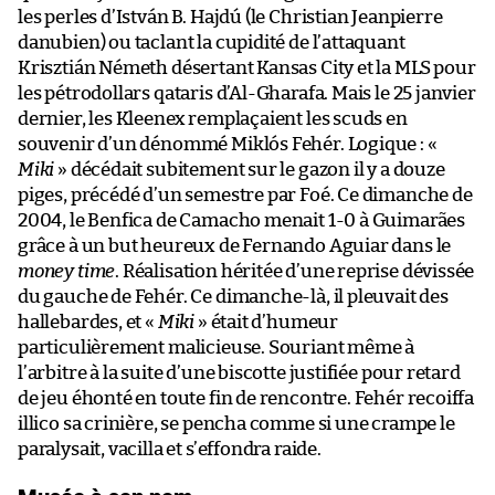
les perles d’István B. Hajdú (le Christian Jeanpierre
danubien) ou taclant la cupidité de l’attaquant
Krisztián Németh désertant Kansas City et la MLS pour
les pétrodollars qataris d’Al-Gharafa. Mais le 25 janvier
dernier, les Kleenex remplaçaient les scuds en
souvenir d’un dénommé Miklós Fehér. Logique : «
Miki
» décédait subitement sur le gazon il y a douze
piges, précédé d’un semestre par Foé. Ce dimanche de
2004, le Benfica de Camacho menait 1-0 à Guimarães
grâce à un but heureux de Fernando Aguiar dans le
money time
. Réalisation héritée d’une reprise dévissée
du gauche de Fehér. Ce dimanche-là, il pleuvait des
hallebardes, et «
Miki
» était d’humeur
particulièrement malicieuse. Souriant même à
l’arbitre à la suite d’une biscotte justifiée pour retard
de jeu éhonté en toute fin de rencontre. Fehér recoiffa
illico sa crinière, se pencha comme si une crampe le
paralysait, vacilla et s’effondra raide.