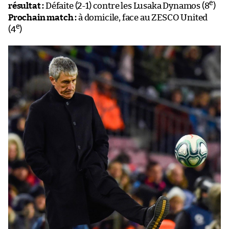
e
résultat :
Défaite (2-1) contre les Lusaka Dynamos (8
)
Prochain match :
à domicile, face au ZESCO United
e
(4
)