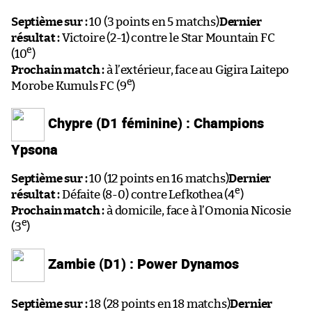
Septième sur :
10 (3 points en 5 matchs)
Dernier
résultat :
Victoire (2-1) contre le Star Mountain FC
e
(10
)
Prochain match :
à l’extérieur, face au Gigira Laitepo
e
Morobe Kumuls FC (9
)
Chypre (D1 féminine) : Champions
Ypsona
Septième sur :
10 (12 points en 16 matchs)
Dernier
e
résultat :
Défaite (8-0) contre Lefkothea (4
)
Prochain match :
à domicile, face à l’Omonia Nicosie
e
(3
)
Zambie (D1) : Power Dynamos
Septième sur :
18 (28 points en 18 matchs)
Dernier