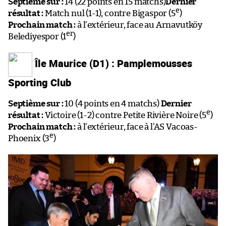
Septième sur :
14 (22 points en 15 matchs)
Dernier
e
résultat :
Match nul (1-1), contre Bigaspor (5
)
Prochain match :
à l’extérieur, face au Arnavutköy
er
Belediyespor (1
)
Île Maurice (D1) : Pamplemousses
Sporting Club
Septième sur :
10 (4 points en 4 matchs)
Dernier
e
résultat :
Victoire (1-2) contre Petite Rivière Noire (5
)
Prochain match :
à l’extérieur, face à l’AS Vacoas-
e
Phoenix (3
)