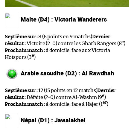
Malte (D4) : Victoria Wanderers
Septième sur :
8 (6 points en 9 matchs)
Dernier
e
résultat :
Victoire (2-0) contre les Gharb Rangers (8
)
Prochain match :
à domicile, face aux Victoria
e
Hotspurs (3
)
Arabie saoudite (D2) : Al Rawdhah
Septième sur :
12 (15 points en 12 matchs)
Dernier
e
résultat :
Défaite (2-0) contre Al-Washm (9
)
er
Prochain match :
à domicile, face à Hajer (1
)
Népal (D1) : Jawalakhel