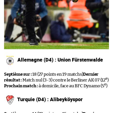
Allemagne (D4) : Union Fürstenwalde
Septième sur :
18 (27 points en 19 matchs)
Dernier
e
résultat :
Match nul (3-3) contre le Berliner AK 07 (12
)
e
Prochain match :
à domicile, face au BFC Dynamo (5
)
Turquie (D4) : Alibeyköyspor