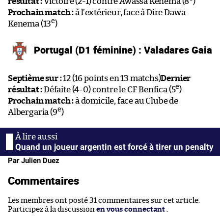
résultat :
Victoire (2-1) contre Awassa Kenema (8
)
Prochain match :
à l’extérieur, face à Dire Dawa
e
Kenema (13
)
Portugal (D1 féminine) : Valadares Gaia
Septième sur :
12 (16 points en 13 matchs)
Dernier
e
résultat :
Défaite (4-0) contre le CF Benfica (5
)
Prochain match :
à domicile, face au Clube de
e
Albergaria (9
)
Quand un joueur argentin est forcé à tirer un penalty
Par Julien Duez
Commentaires
Les membres ont posté 31 commentaires sur cet article.
Participez à la discussion
en vous connectant
.