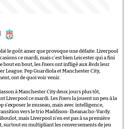
l
blié le goût amer que provoque une défaite. Liverpool
casions ce mardi, mais c’est bien Leicester qui a fini
e bout en bout, les
Foxes
ont infligé aux
Reds
leur
er League. Pep Guardiola et Manchester City,
ent, ont de quoi voir venir.
lasson à Manchester City deux jours plus tôt,
ant Liverpool ce mardi. Les
Foxes
la jouent un peu à la
op s’exposer le museau, mais avec intelligence,
ansition vers le trio Maddison-Iheanacho-Vardy.
iboulot, mais Liverpool n’en est pas à sa première
t, surtout en multipliant les renversements de jeu