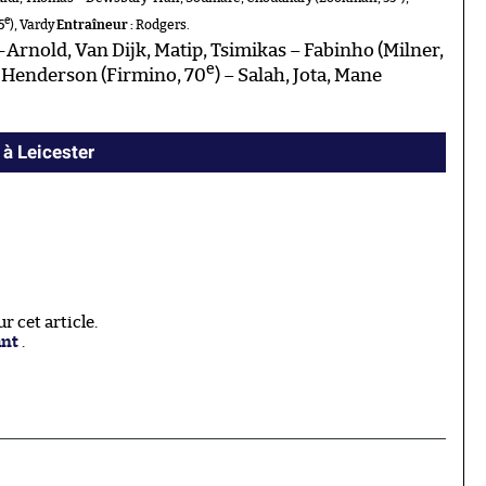
e
5
), Vardy
Entraîneur :
Rodgers.
Arnold, Van Dijk, Matip, Tsimikas – Fabinho (Milner,
e
 , Henderson (Firmino, 70
) – Salah, Jota, Mane
 à Leicester
 cet article.
ant
.