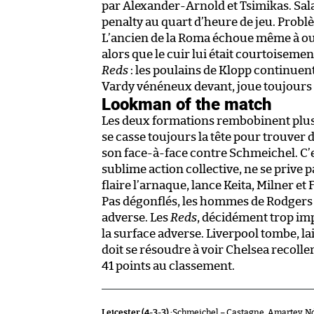
par Alexander-Arnold et Tsimikas. Sala
penalty au quart d’heure de jeu. Problè
L’ancien de la Roma échoue même à ouv
alors que le cuir lui était courtoiseme
Reds
: les poulains de Klopp continuent
Vardy vénéneux devant, joue toujours 
Lookman of the match
Les deux formations rembobinent plus 
se casse toujours la tête pour trouver
son face-à-face contre Schmeichel. C’e
sublime action collective, ne se prive 
flaire l’arnaque, lance Keita, Milner et 
Pas dégonflés, les hommes de Rodgers r
adverse. Les
Reds
, décidément trop imp
la surface adverse. Liverpool tombe, la
doit se résoudre à voir Chelsea recolle
41 points au classement.
Leicester (4-3-3) :
Schmeichel – Castagne, Amartey, N