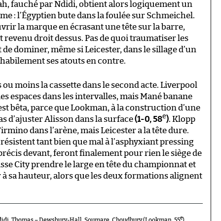
h, fauché par Ndidi, obtient alors logiquement un
me : l’Égyptien bute dans la foulée sur Schmeichel.
rir la marque en écrasant une tête sur la barre,
nt revenu droit dessus. Pas de quoi traumatiser les
 de dominer, même si Leicester, dans le sillage d’un
habilement ses atouts en contre.
ou moins la cassette dans le second acte. Liverpool
 des espaces dans les intervalles, mais Mané banane
st bêta, parce que Lookman, à la construction d’une
e
pas d’ajuster Alisson dans la surface
(1-0, 58
)
. Klopp
Firmino dans l’arène, mais Leicester a la tête dure.
ésistent tant bien que mal à l’asphyxiant pressing
récis devant, feront finalement pour rien le siège de
isse City prendre le large en tête du championnat et
r à sa hauteur, alors que les deux formations alignent
e
didi, Thomas – Dewsbury-Hall, Soumare, Choudhury (Lookman, 55
),