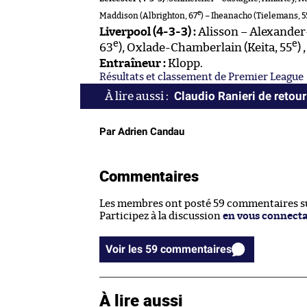
e
Maddison (Albrighton, 67
) – Iheanacho (Tielemans, 5
Liverpool (4-3-3) :
Alisson – Alexander-
e
e
63
), Oxlade-Chamberlain (Keita, 55
)
Entraîneur :
Klopp.
Résultats et classement de Premier League
Claudio Ranieri de retour
Par Adrien Candau
Commentaires
Les membres ont posté 59 commentaires sur
Participez à la discussion
en vous connect
Voir les 59 commentaires
À lire aussi