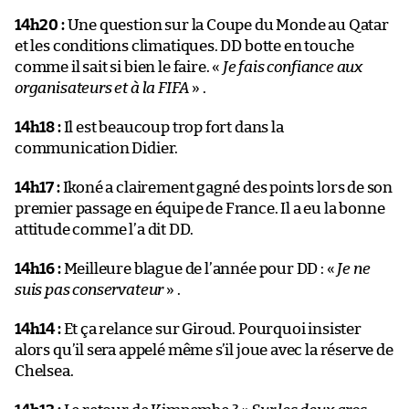
14h20 :
Une question sur la Coupe du Monde au Qatar
et les conditions climatiques. DD botte en touche
comme il sait si bien le faire. «
Je fais confiance aux
organisateurs et à la FIFA
» .
14h18 :
Il est beaucoup trop fort dans la
communication Didier.
14h17 :
Ikoné a clairement gagné des points lors de son
premier passage en équipe de France. Il a eu la bonne
attitude comme l’a dit DD.
14h16 :
Meilleure blague de l’année pour DD : «
Je ne
suis pas conservateur
» .
14h14 :
Et ça relance sur Giroud. Pourquoi insister
alors qu’il sera appelé même s’il joue avec la réserve de
Chelsea.