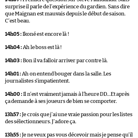
surprise il parle de l’expérience du gardien. Sans dire
que Maignan est mauvais depuis le début de saison.
C’est beau.
14h05 :
Ikoné est encore là !
14h04 :
Ah le boss est là !
14h03 :
Bon il va falloir arriver par contre là.
14h01 :
Ah on entend bouger dans la salle. Les
journalistes s’impatientent.
14h00 :
Il n’est vraiment jamais à l’heure DD…Et après
ça demande à ses joueurs de bien se comporter.
13h57 :
Je crois que j’ai une vraie passion pour les listes
des sélectionneurs. J’adore ça.
13h55 :
Je ne veux pas vous décevoir mais je pense qu’il