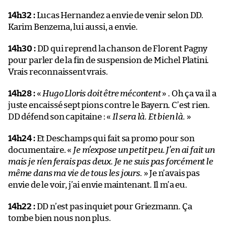
14h32 :
Lucas Hernandez a envie de venir selon DD.
Karim Benzema, lui aussi, a envie.
14h30 :
DD qui reprend la chanson de Florent Pagny
pour parler de la fin de suspension de Michel Platini.
Vrais reconnaissent vrais.
14h28 :
«
Hugo Lloris doit être mécontent
» . Oh ça va il a
juste encaissé sept pions contre le Bayern. C’est rien.
DD défend son capitaine : «
Il sera là. Et bien là.
»
14h24 :
Et Deschamps qui fait sa promo pour son
documentaire. «
Je m’expose un petit peu. J’en ai fait un
mais je n’en ferais pas deux. Je ne suis pas forcément le
même dans ma vie de tous les jours.
» Je n’avais pas
envie de le voir, j’ai envie maintenant. Il m’a eu.
14h22 :
DD n’est pas inquiet pour Griezmann. Ça
tombe bien nous non plus.