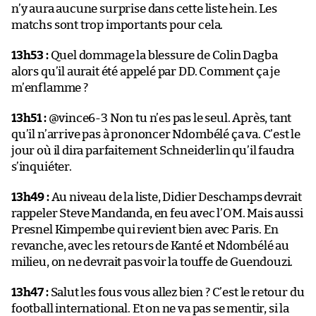
n’y aura aucune surprise dans cette liste hein. Les
matchs sont trop importants pour cela.
13h53 :
Quel dommage la blessure de Colin Dagba
alors qu’il aurait été appelé par DD. Comment ça je
m’enflamme ?
13h51 :
@vince6-3 Non tu n’es pas le seul. Après, tant
qu’il n’arrive pas à prononcer Ndombélé ça va. C’est le
jour où il dira parfaitement Schneiderlin qu’il faudra
s’inquiéter.
13h49 :
Au niveau de la liste, Didier Deschamps devrait
rappeler Steve Mandanda, en feu avec l’OM. Mais aussi
Presnel Kimpembe qui revient bien avec Paris. En
revanche, avec les retours de Kanté et Ndombélé au
milieu, on ne devrait pas voir la touffe de Guendouzi.
13h47 :
Salut les fous vous allez bien ? C’est le retour du
football international. Et on ne va pas se mentir, si la