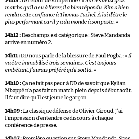
14h13 :
Le retour de Kimpembe ? «
Sur les deux gros
matchs qu’il a eu à livrer, il a bien répondu. Kim a bien
rendu cette confiance à Thomas Tuchel. À lui d’être le
plus performant car il y a du monde à son poste.
»
14h12 :
Deschamps est catégorique : Steve Mandanda
arrive en numéro 2.
14h11 :
DD nous parle de la blessure de Paul Pogba : «
Il
va être immobilisé trois semaines. C’est toujours
embêtant. J’aurais préféré qu’il soit là.
»
14h10 :
Ça ne fait pas peur à DD de savoir que Kylian
Mbappé n’a pas fait un match plein depuis début août.
Il faut dire qu’il est jeune le garçon.
14h09 :
La classique défense de Olivier Giroud. J’ai
l’impression d’entendre ce discours à chaque
conférence de presse.
14h07 :
Première question sur Steve Mandanda. Sans