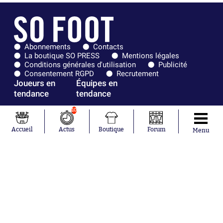
Abonnements
Contacts
La boutique SO PRESS
Mentions légales
Conditions générales d'utilisation
Publicité
Consentement RGPD
Recrutement
Joueurs en
Équipes en
tendance
tendance
10
Mohamed
Chelsea
Salah
Paris Saint-
Accueil
Actus
Boutique
Forum
Mykhailo
Germain
Menu
Mudryk
Bordeaux
Neymar
Olympique
Khalis Merah
lyonnais
Loïs Openda
FIFA
Moussa
Real Madrid
Niakhaté
RC Strasbourg
Nicolás
AC Milan
Tagliafico
France
Pavel Šulc
RC Lens
Josh Maja