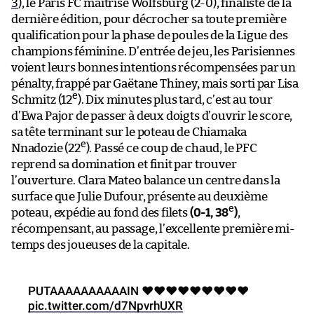
3
), le Paris FC maîtrise Wolfsburg (2-0), finaliste de la
dernière édition, pour décrocher sa toute première
qualification pour la phase de poules de la Ligue des
champions féminine. D’entrée de jeu, les Parisiennes
voient leurs bonnes intentions récompensées par un
pénalty, frappé par Gaëtane Thiney, mais sorti par Lisa
e
Schmitz (12
). Dix minutes plus tard, c’est au tour
d’Ewa Pajor de passer à deux doigts d’ouvrir le score,
sa tête terminant sur le poteau de Chiamaka
e
Nnadozie (22
). Passé ce coup de chaud, le PFC
reprend sa domination et finit par trouver
l’ouverture. Clara Mateo balance un centre dans la
surface que Julie Dufour, présente au deuxième
e
poteau, expédie au fond des filets
(0-1, 38
)
,
récompensant, au passage, l’excellente première mi-
temps des joueuses de la capitale.
PUTAAAAAAAAAAIN ❤️❤️❤️❤️❤️❤️❤️❤️❤️
pic.twitter.com/d7NpvrhUXR