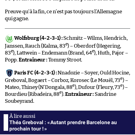
Preuve qu’à la fin, ce n’est pas toujours l’Allemagne
qui gagne.
Wolfsburg (4-2-3-1) :
Schmitz – Wilms, Hendrich,
e
Janssen, Rauch (Kalma, 83
) – Oberdorf (Hegering,
e
e
83
), Lattwein – Endemann (Brand, 64
), Huth, Pajor –
Popp.
Entraîneur :
Tommy Stroot.
Paris FC (4-2-3-1) :
Nnadozie – Soyer, Ould Hocine,
e
Greboval, Bogaert – Corboz, Korosec (Le Mouël, 73
) –
e
e
Mateo, Thiney (N’Dongala, 88
), Dufour (Fleury, 73
) –
e
Bourdieu (Ribadeira, 88
).
Entraîneur :
Sandrine
Soubeyrand.
Théa Greboval : « Autant prendre Barcelone au
prochain tour ! »