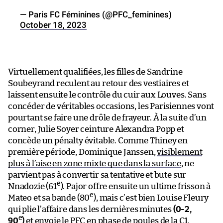
— Paris FC Féminines (@PFC_feminines)
October 18, 2023
Virtuellement qualifiées, les filles de Sandrine
Soubeyrand reculent au retour des vestiaires et
laissent ensuite le contrôle du cuir aux Louves. Sans
concéder de véritables occasions, les Parisiennes vont
pourtant se faire une drôle de frayeur. À la suite d’un
corner, Julie Soyer ceinture Alexandra Popp et
concède un pénalty évitable. Comme Thiney en
première période, Dominique Janssen,
visiblement
plus à l’aise en zone mixte que dans la surface
, ne
parvient pas à convertir sa tentative et bute sur
e
Nnadozie (61
). Pajor offre ensuite un ultime frisson à
e
Mateo et sa bande (80
), mais c’est bien Louise Fleury
qui plie l’affaire dans les dernières minutes
(0-2,
e
90
)
et envoie le PFC en phase de poules de la C1.