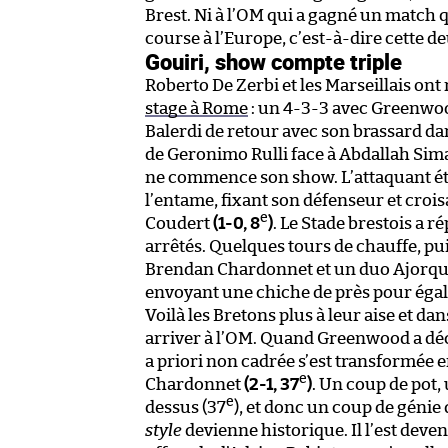
Brest. Ni à l’OM qui a gagné un match qu
course à l’Europe, c’est-à-dire cette d
Gouiri, show compte triple
Roberto De Zerbi et les Marseillais o
stage à Rome
: un 4-3-3 avec Greenwood
Balerdi de retour avec son brassard da
de Geronimo Rulli face à Abdallah Sima
ne commence son show. L’attaquant éta
l’entame, fixant son défenseur et croi
e
Coudert
(1-0, 8
)
. Le Stade brestois a 
arrêtés. Quelques tours de chauffe, pui
Brendan Chardonnet et un duo Ajorque-
envoyant une chiche de près pour éga
Voilà les Bretons plus à leur aise et dan
arriver à l’OM. Quand Greenwood a déc
a priori non cadrée s’est transformée 
e
Chardonnet
(2-1, 37
)
. Un coup de pot,
e
dessus (37
), et donc un coup de génie 
style
devienne historique. Il l’est deve