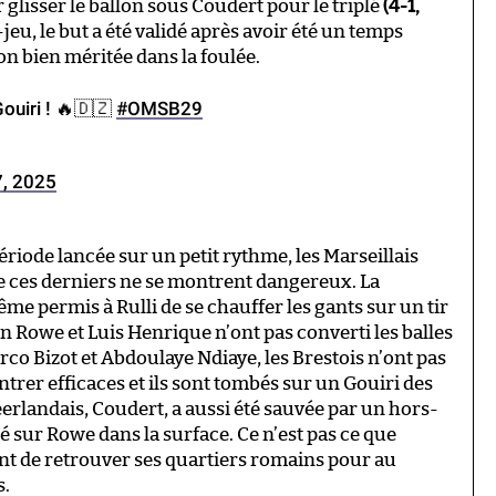
 glisser le ballon sous Coudert pour le triplé
(4-1,
-jeu, le but a été validé après avoir été un temps
ion bien méritée dans la foulée.
Gouiri ! 🔥🇩🇿
#OMSB29
7, 2025
ériode lancée sur un petit rythme, les Marseillais
que ces derniers ne se montrent dangereux. La
 permis à Rulli de se chauffer les gants sur un tir
an Rowe et Luis Henrique n’ont pas converti les balles
rco Bizot et Abdoulaye Ndiaye, les Brestois n’ont pas
ontrer efficaces et ils sont tombés sur un Gouiri des
erlandais, Coudert, a aussi été sauvée par un hors-
é sur Rowe dans la surface. Ce n’est pas ce que
vant de retrouver ses quartiers romains pour au
s.