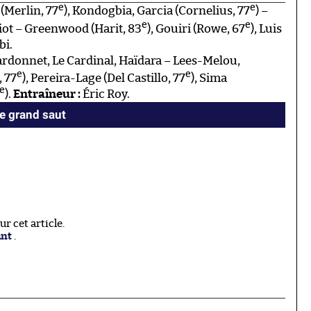
e
e
 (Merlin, 77
), Kondogbia, Garcia (Cornelius, 77
) –
e
e
biot – Greenwood (Harit, 83
), Gouiri (Rowe, 67
), Luis
bi.
ardonnet, Le Cardinal, Haïdara – Lees-Melou,
e
e
, 77
), Pereira-Lage (Del Castillo, 77
), Sima
e
).
Entraîneur :
Éric Roy.
le grand saut
 cet article.
ant
.