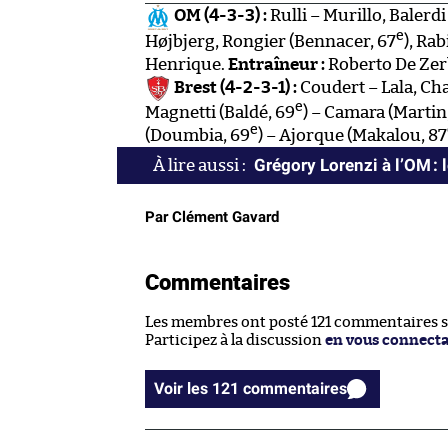
OM (4-3-3) :
Rulli – Murillo, Balerdi
e
Højbjerg, Rongier (Bennacer, 67
), Ra
Henrique.
Entraîneur :
Roberto De Zer
Brest (4-2-3-1) :
Coudert – Lala, Ch
e
Magnetti (Baldé, 69
) – Camara (Martin
e
(Doumbia, 69
) – Ajorque (Makalou, 87
Grégory Lorenzi à l’OM : 
Par Clément Gavard
Commentaires
Les membres ont posté 121 commentaires sur
Participez à la discussion
en vous connect
Voir les 121 commentaires