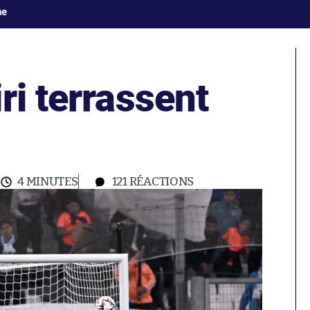
ne
ri terrassent
4 MINUTES
121
RÉACTIONS