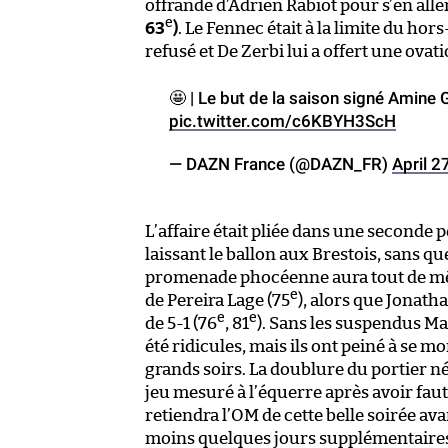
offrande d’Adrien Rabiot pour s’en aller
e
63
)
. Le Fennec était à la limite du hors
refusé et De Zerbi lui a offert une ovat
🤩 | Le but de la saison signé Amine 
pic.twitter.com/c6KBYH3ScH
— DAZN France (@DAZN_FR)
April 2
L’affaire était pliée dans une seconde p
laissant le ballon aux Brestois, sans 
promenade phocéenne aura tout de même
e
de Pereira Lage (75
), alors que Jonath
e
e
de 5-1 (76
, 81
). Sans les suspendus Ma
été ridicules, mais ils ont peiné à se m
grands soirs. La doublure du portier né
jeu mesuré à l’équerre après avoir faut
retiendra l’OM de cette belle soirée a
moins quelques jours supplémentaire