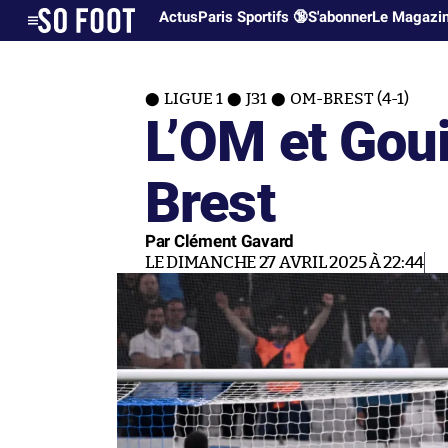
Actus
Paris Sportifs 🔞
S'abonner
Le Magazi
LIGUE 1
J31
OM-BREST (4-1)
L’OM et Goui
Brest
Par Clément Gavard
LE DIMANCHE 27 AVRIL 2025 À 22:44