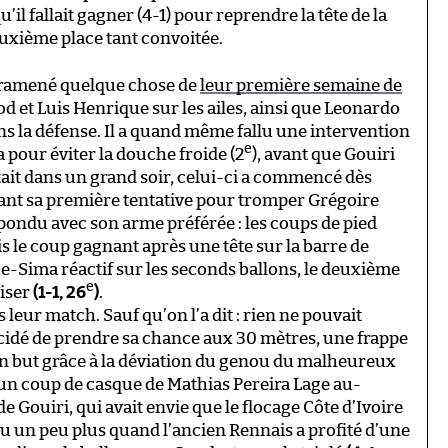
’il fallait gagner (4-1) pour reprendre la tête de la
euxième place tant convoitée.
nt ramené quelque chose de
leur première semaine de
 et Luis Henrique sur les ailes, ainsi que Leonardo
ns la défense. Il a quand même fallu une intervention
e
 pour éviter la douche froide (2
), avant que Gouiri
it dans un grand soir, celui-ci a commencé dès
sant sa première tentative pour tromper Grégoire
répondu avec son arme préférée : les coups de pied
s le coup gagnant après une tête sur la barre de
Sima réactif sur les seconds ballons, le deuxième
e
liser
(1-1, 26
)
.
s leur match. Sauf qu’on l’a dit : rien ne pouvait
idé de prendre sa chance aux 30 mètres, une frappe
en but grâce à la déviation du genou du malheureux
 un coup de casque de Mathias Pereira Lage au-
de Gouiri, qui avait envie que le flocage Côte d’Ivoire
nu un peu plus quand l’ancien Rennais a profité d’une