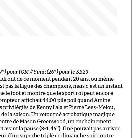
e
e
7
) pour l’OM // Sima (26
) pour le SB29
ndront de ce moment pendant 20 ans, ou même
’est pas la Ligue des champions, mais c’est un instant
 le foot et montre que le sport roi peut encore
 compteur affichait 44:00 pile poil quand Amine
ds privilégiés de Kenny Lala et Pierre Lees-Melou,
 de la saison. Un retourné acrobatique magique
n centre de Mason Greenwood, un enchaînement
e
rt avant la pause
(3-1, 45
)
. Il ne pouvait pas arriver
eur d’un superbe triplé ce dimanche soir contre