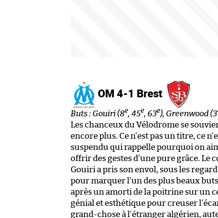
OM 4-1 Brest
e
e
e
Buts : Gouiri (8
, 45
, 63
), Greenwood (3
Les chanceux du Vélodrome se souvie
encore plus. Ce n’est pas un titre, ce n
suspendu qui rappelle pourquoi on aime
offrir des gestes d’une pure grâce. Le
Gouiri a pris son envol, sous les regar
pour marquer l’un des plus beaux buts
après un amorti de la poitrine sur u
génial et esthétique pour creuser l’éca
grand-chose à l’étranger algérien, aut