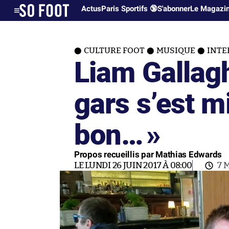
Actus
Paris Sportifs 🔞
S'abonner
Le Magazi
CULTURE FOOT
MUSIQUE
INTE
Liam Gallagh
gars s’est m
bon…
»
Propos recueillis par Mathias Edwards
LE LUNDI 26 JUIN 2017 À 08:00
7 