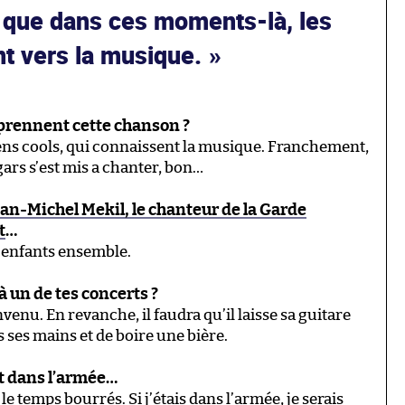
t que dans ces moments-là, les
t vers la musique.
eprennent cette chanson ?
gens cools, qui connaissent la musique. Franchement,
gars s’est mis a chanter, bon…
ean-Michel Mekil, le chanteur de la Garde
t
…
x enfants ensemble.
i à un de tes concerts ?
nvenu. En revanche, il faudra qu’il laisse sa guitare
s ses mains et de boire une bière.
est dans l’armée…
le temps bourrés. Si j’étais dans l’armée, je serais