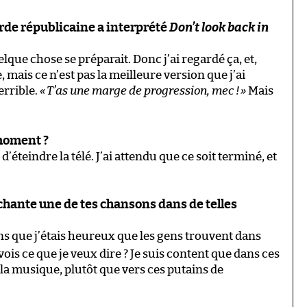
Garde républicaine a interprété
Don’t look back in
elque chose se préparait. Donc j’ai regardé ça, et,
mais ce n’est pas la meilleure version que j’ai
errible.
«
T’as une marge de progression, mec !
»
Mais
 moment ?
é d’éteindre la télé. J’ai attendu que ce soit terminé, et
e chante une de tes chansons dans de telles
ns que j’étais heureux que les gens trouvent dans
ois ce que je veux dire ? Je suis content que dans ces
la musique, plutôt que vers ces putains de