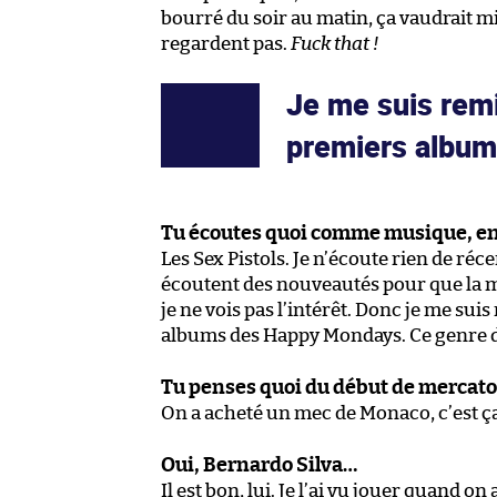
bourré du soir au matin, ça vaudrait m
regardent pas.
Fuck that !
Je me suis remi
premiers albu
Tu écoutes quoi comme musique, e
Les Sex Pistols. Je n’écoute rien de récen
écoutent des nouveautés pour que la mus
je ne vois pas l’intérêt. Donc je me suis
albums des Happy Mondays. Ce genre d
Tu penses quoi du début de mercato
On a acheté un mec de Monaco, c’est ça
Oui, Bernardo Silva…
Il est bon, lui. Je l’ai vu jouer quand