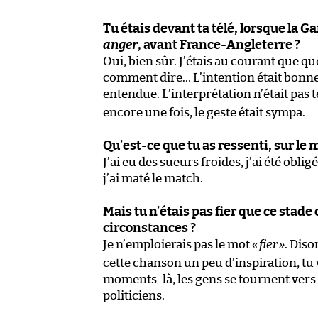
Tu étais devant ta télé, lorsque la 
anger
, avant France-Angleterre ?
Oui, bien sûr. J’étais au courant que qu
comment dire… L’intention était bonne, 
entendue. L’interprétation n’était pas t
encore une fois, le geste était sympa.
Qu’est-ce que tu as ressenti, sur le
J’ai eu des sueurs froides, j’ai été oblig
j’ai maté le match.
Mais tu n’étais pas fier que ce stad
circonstances ?
Je n’emploierais pas le mot
«
fier
»
. Diso
cette chanson un peu d’inspiration, tu v
moments-là, les gens se tournent vers 
politiciens.