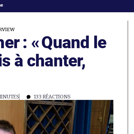
ne
RVIEW
er : «
Quand le
is à chanter,
MINUTES
133
RÉACTIONS