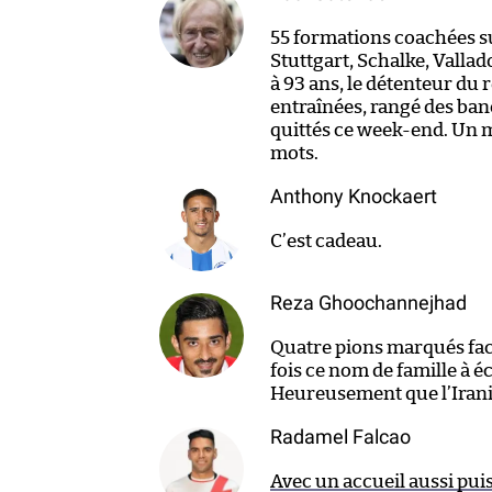
55 formations coachées su
Stuttgart, Schalke, Vallad
à 93 ans, le détenteur du
entraînées, rangé des ban
quittés ce week-end. Un 
mots.
Anthony Knockaert
C’est cadeau.
Reza Ghoochannejhad
Quatre pions marqués face
fois ce nom de famille à éc
Heureusement que l’Iranie
Radamel Falcao
Avec un accueil aussi pui