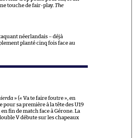
e touche de fair-play.
The
ttaquant néerlandais – déjà
plement planté cinq fois face au
mierda
» (« Va te faire foutre », en
e pour sa première à la tête des U19
 en fin de match face à Gérone. La
double V débute sur les chapeaux