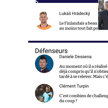
Lukáš Hrádecký
Le Finlandais a beau
en av
au moins tout fait pour re
Défenseurs
Daniele Dessena
Au moment où il a réalisé 
déjà compris qu’il n’obtie
tardé à se relever. Mais c’é
Clément Turpin
C’est combien de challen
du coup ?