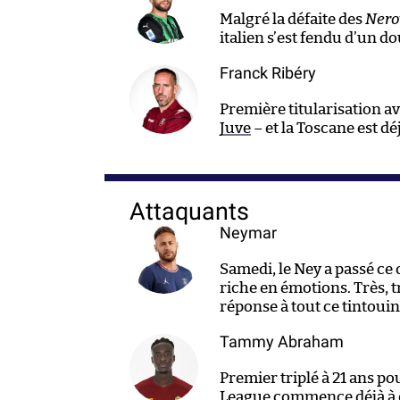
Malgré la défaite des
Nero
italien s’est fendu d’un do
Franck Ribéry
Première titularisation av
Juve
– et la Toscane est dé
Attaquants
Neymar
Samedi, le Ney a passé ce
riche en émotions. Très, tr
réponse à tout ce tintouin
Tammy Abraham
Premier triplé à 21 ans p
League commence déjà à de