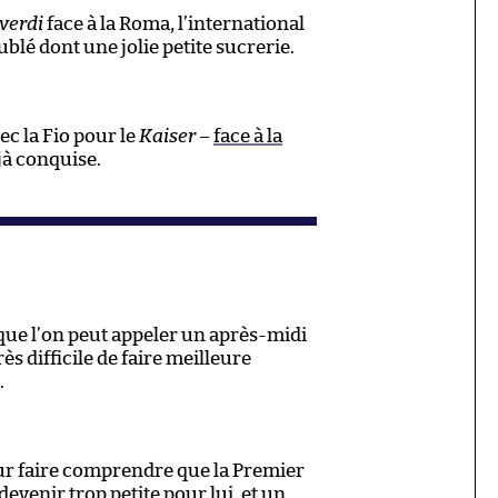
verdi
face à la Roma, l’international
ublé dont une jolie petite sucrerie.
ec la Fio pour le
Kaiser
–
face à la
jà conquise.
 que l’on peut appeler un après-midi
ès difficile de faire meilleure
.
our faire comprendre que la Premier
venir trop petite pour lui, et un