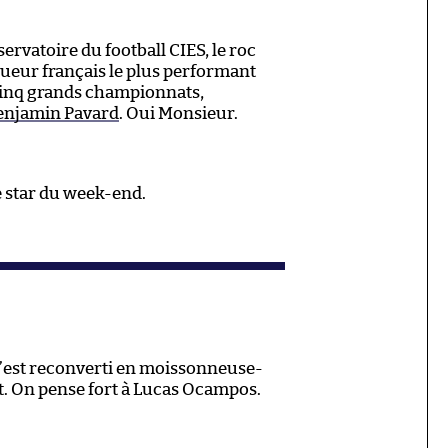
ervatoire du football CIES, le roc
oueur français le plus performant
cinq grands championnats,
enjamin Pavard
. Oui Monsieur.
ie star du week-end.
s’est reconverti en moissonneuse-
t. On pense fort à Lucas Ocampos.