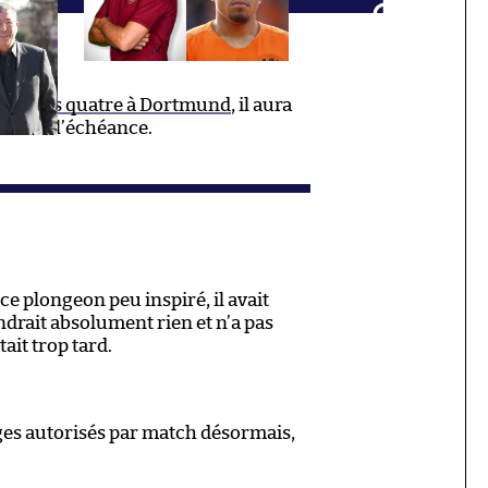
oir pris quatre à Dortmund
, il aura
tarder l’échéance.
ce plongeon peu inspiré, il avait
ndrait absolument rien et n’a pas
tait trop tard.
ges autorisés par match désormais,