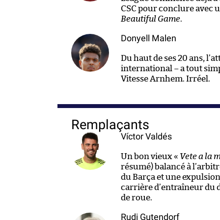
CSC pour conclure avec un
Beautiful Game
.
Donyell Malen
Du haut de ses 20 ans, l’a
international – a tout sim
Vitesse Arnhem. Irréel.
Remplaçants
Víctor Valdés
Un bon vieux «
Vete a la 
résumé) balancé à l’arbitr
du Barça et une expulsion
carrière d’entraîneur du 
de roue.
Rudi Gutendorf