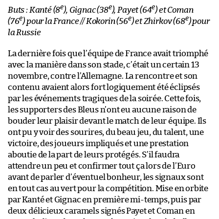
e
e
e
Buts : Kanté (8
), Gignac (38
), Payet (64
) et Coman
e
e
e
(76
) pour la France // Kokorin (56
) et Zhirkov (68
) pour
la Russie
La dernière fois que l’équipe de France avait triomphé
avec la manière dans son stade, c’était un certain 13
novembre, contre l’Allemagne. La rencontre et son
contenu avaient alors fort logiquement été éclipsés
par les événements tragiques de la soirée. Cette fois,
les supporters des Bleus n’ont eu aucune raison de
bouder leur plaisir devant le match de leur équipe. Ils
ont pu y voir des sourires, du beau jeu, du talent, une
victoire, des joueurs impliqués et une prestation
aboutie de la part de leurs protégés. S’il faudra
attendre un peu et confirmer tout ça lors de l’Euro
avant de parler d’éventuel bonheur, les signaux sont
en tout cas au vert pour la compétition. Mise en orbite
par Kanté et Gignac en première mi-temps, puis par
deux délicieux caramels signés Payet et Coman en