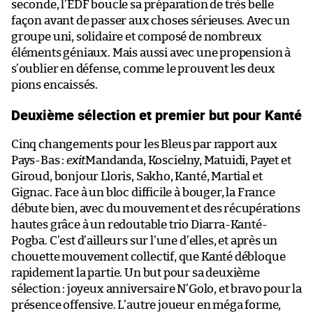
seconde, l’EDF boucle sa préparation de très belle
façon avant de passer aux choses sérieuses. Avec un
groupe uni, solidaire et composé de nombreux
éléments géniaux. Mais aussi avec une propension à
s’oublier en défense, comme le prouvent les deux
pions encaissés.
Deuxième sélection et premier but pour Kanté
Cinq changements pour les Bleus par rapport aux
Pays-Bas :
exit
Mandanda, Koscielny, Matuidi, Payet et
Giroud, bonjour Lloris, Sakho, Kanté, Martial et
Gignac. Face à un bloc difficile à bouger, la France
débute bien, avec du mouvement et des récupérations
hautes grâce à un redoutable trio Diarra-Kanté-
Pogba. C’est d’ailleurs sur l’une d’elles, et après un
chouette mouvement collectif, que Kanté débloque
rapidement la partie. Un but pour sa deuxième
sélection : joyeux anniversaire N’Golo, et bravo pour la
présence offensive. L’autre joueur en méga forme,