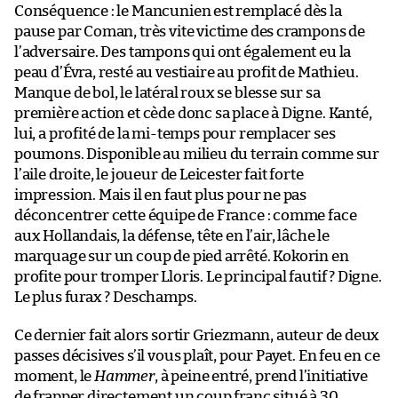
Conséquence : le Mancunien est remplacé dès la
pause par Coman, très vite victime des crampons de
l’adversaire. Des tampons qui ont également eu la
peau d’Évra, resté au vestiaire au profit de Mathieu.
Manque de bol, le latéral roux se blesse sur sa
première action et cède donc sa place à Digne. Kanté,
lui, a profité de la mi-temps pour remplacer ses
poumons. Disponible au milieu du terrain comme sur
l’aile droite, le joueur de Leicester fait forte
impression. Mais il en faut plus pour ne pas
déconcentrer cette équipe de France : comme face
aux Hollandais, la défense, tête en l’air, lâche le
marquage sur un coup de pied arrêté. Kokorin en
profite pour tromper Lloris. Le principal fautif ? Digne.
Le plus furax ? Deschamps.
Ce dernier fait alors sortir Griezmann, auteur de deux
passes décisives s’il vous plaît, pour Payet. En feu en ce
moment, le
Hammer
, à peine entré, prend l’initiative
de frapper directement un coup franc situé à 30