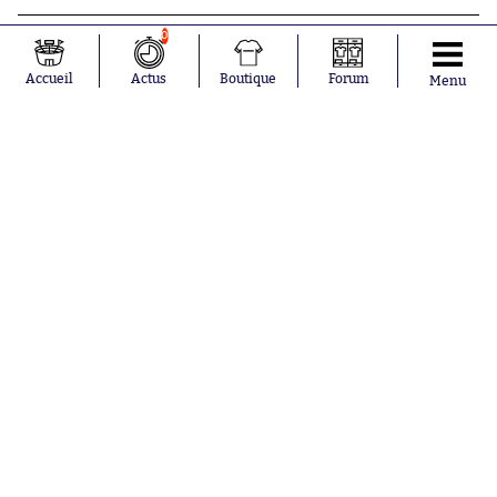
0
Accueil
Actus
Boutique
Forum
Menu
Abonnements
Contacts
La boutique SO PRESS
Mentions légales
Conditions générales d'utilisation
Publicité
Consentement RGPD
Recrutement
Joueurs en
Équipes en
tendance
tendance
Maghnes
Paris Saint-
Akliouche
Germain
Mohamed
Olympique de
Salah
Marseille
Lionel Messi
Real Madrid
Ferrán Torres
FIFA
Kilian Corredor
Olympique
Franco
lyonnais
Mastantuono
AS Monaco
Orel Mangala
FC Barcelone