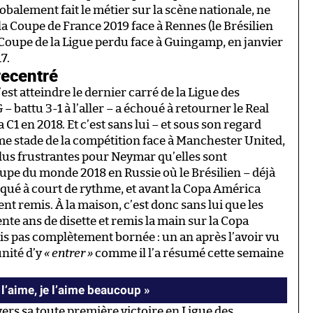
globalement fait le métier sur la scène nationale, ne
la Coupe de France 2019 face à Rennes (le Brésilien
e Coupe de la Ligue perdu face à Guingamp, en janvier
17.
recentré
’est atteindre le dernier carré de la Ligue des
 – battu 3-1 à l’aller – a échoué à retourner le Real
 C1 en 2018. Et c’est sans lui – et sous son regard
me stade de la compétition face à Manchester United,
plus frustrantes pour Neymar qu’elles sont
upe du monde 2018 en Russie où le Brésilien – déjà
qué à court de rythme, et avant la Copa América
nt remis. À la maison, c’est donc sans lui que les
nte ans de disette et remis la main sur la Copa
ais pas complètement bornée : un an après l’avoir vu
unité d’y
« entrer »
comme il l’a résumé cette semaine
 l’aime, je l’aime beaucoup »
ers sa toute première victoire en Ligue des