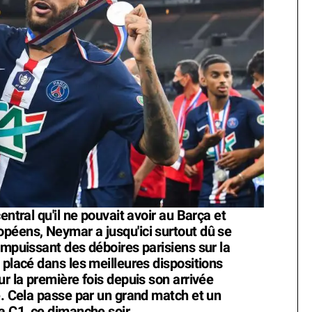
entral qu'il ne pouvait avoir au Barça et
péens, Neymar a jusqu'ici surtout dû se
impuissant des déboires parisiens sur la
 placé dans les meilleures dispositions
ur la première fois depuis son arrivée
e. Cela passe par un grand match et un
a C1, ce dimanche soir.