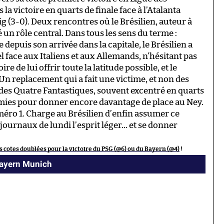
la victoire en quarts de finale face à l’Atalanta
ig (3-0). Deux rencontres où le Brésilien, auteur à
 un rôle central. Dans tous les sens du terme :
e depuis son arrivée dans la capitale, le Brésilien a
 face aux Italiens et aux Allemands, n’hésitant pas
e de lui offrir toute la latitude possible, et le
 Un replacement qui a fait une victime, et non des
 des Quatre Fantastiques, souvent excentré en quarts
mies pour donner encore davantage de place au Ney.
méro 1. Charge au Brésilien d’enfin assumer ce
 journaux de lundi l’esprit léger… et se donner
s cotes doublées pour la victoire du PSG (@6) ou du Bayern (@4)
!
Bayern Munich