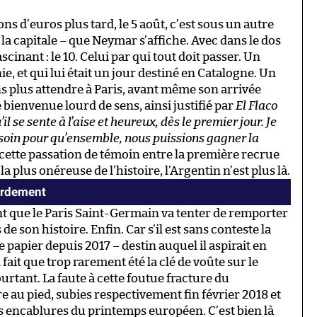
ns d’euros plus tard, le 5 août, c’est sous un autre
 la capitale – que Neymar s’affiche. Avec dans le dos
scinant : le 10. Celui par qui tout doit passer. Un
, et qui lui était un jour destiné en Catalogne. Un
s plus attendre à Paris, avant même son arrivée
e bienvenue lourd de sens, ainsi justifié par
El Flaco
’il se sente à l’aise et heureux, dès le premier jour. Je
 besoin pour qu’ensemble, nous puissions gagner la
cette passation de témoin entre la première recrue
la plus onéreuse de l’histoire, l’Argentin n’est plus là.
tardement
olant que le Paris Saint-Germain va tenter de remporter
e son histoire. Enfin. Car s’il est sans conteste la
e papier depuis 2017 – destin auquel il aspirait en
fait que trop rarement été la clé de voûte sur le
ourtant. La faute à cette foutue fracture du
e au pied, subies respectivement fin février 2018 et
es encablures du printemps européen. C’est bien là