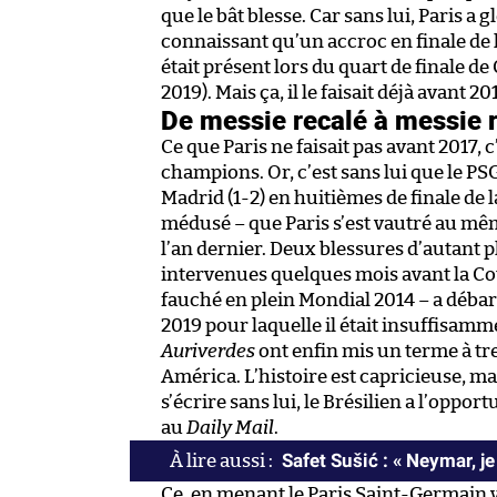
que le bât blesse. Car sans lui, Paris a 
connaissant qu’un accroc en finale de 
était présent lors du quart de finale d
2019). Mais ça, il le faisait déjà avant 20
De messie recalé à messie 
Ce que Paris ne faisait pas avant 2017, c
champions. Or, c’est sans lui que le PSG
Madrid (1-2) en huitièmes de finale de la
médusé – que Paris s’est vautré au mê
l’an dernier. Deux blessures d’autant 
intervenues quelques mois avant la Co
fauché en plein Mondial 2014 – a débar
2019 pour laquelle il était insuffisamme
Auriverdes
ont enfin mis un terme à tre
América. L’histoire est capricieuse, m
s’écrire sans lui, le Brésilien a l’opport
au
Daily Mail
.
Safet Sušić : « Neymar, je
Ce, en menant le Paris Saint-Germain v