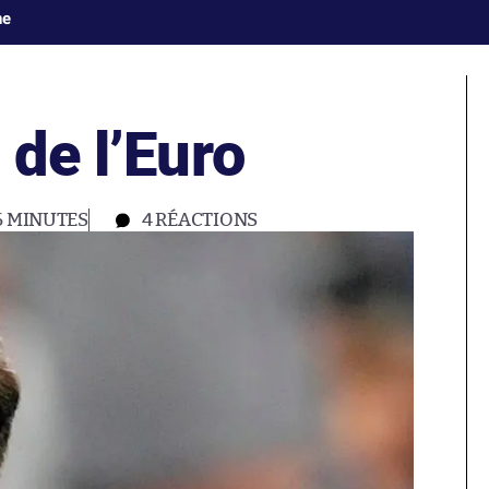
ne
 de l’Euro
6 MINUTES
4
RÉACTIONS