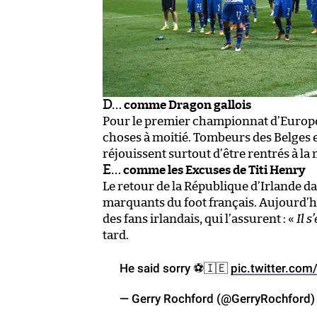
D…
comme Dragon gallois
Pour le premier championnat d’Europe de
choses à moitié. Tombeurs des Belges et
réjouissent surtout d’être rentrés à la
E…
comme les Excuses de Titi Henry
Le retour de la République d’Irlande d
marquants du foot français. Aujourd’hu
des fans irlandais, qui l’assurent : «
Il s
tard.
He said sorry ⚽️🇮🇪
pic.twitter.co
— Gerry Rochford (@GerryRochford