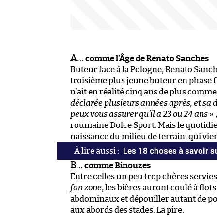
A…
comme l’Âge de Renato Sanches
Buteur face à la Pologne, Renato Sanche
troisième plus jeune buteur en phase f
n’ait en réalité cinq ans de plus comm
déclarée plusieurs années après, et sa da
peux vous assurer qu’il a 23 ou 24 ans
» 
roumaine Dolce Sport. Mais le quotidi
naissance du milieu de terrain
, qui vi
Les 18 choses à savoir 
B…
​comme Binouzes
Entre celles un peu trop chères servies 
fan zone
, les bières auront coulé à flo
abdominaux et dépouiller autant de po
aux abords des stades. La pire.