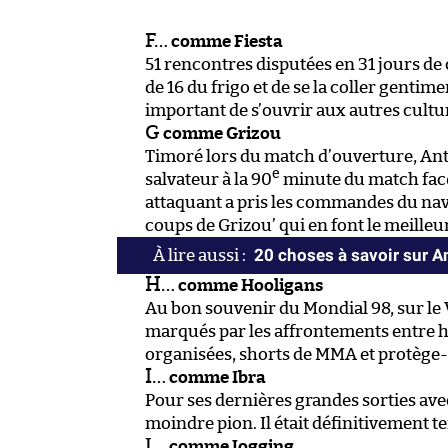
F…
comme ​Fiesta
51 rencontres disputées en 31 jours de 
de 16 du frigo et de se la coller genti
important de s’ouvrir aux autres cultu
G
comme Grizou
Timoré lors du match d’ouverture, Anto
e
salvateur à la 90
minute du match face 
attaquant a pris les commandes du navir
coups de Grizou’ qui en font le meill
20 choses à savoir sur 
H…
comme Hooligans
Au bon souvenir du Mondial 98, sur le 
marqués par les affrontements entre h
organisées, shorts de MMA et protège-d
I…
comme Ibra
Pour ses dernières grandes sorties avec
moindre pion. Il était définitivement t
J…
comme Jogging