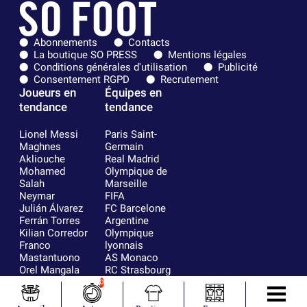
Abonnements
Contacts
La boutique SO PRESS
Mentions légales
Conditions générales d'utilisation
Publicité
Consentement RGPD
Recrutement
Joueurs en
Équipes en
tendance
tendance
Lionel Messi
Paris Saint-
Maghnes
Germain
Akliouche
Real Madrid
Mohamed
Olympique de
Salah
Marseille
Neymar
FIFA
Julián Álvarez
FC Barcelone
Ferrán Torres
Argentine
Kilian Corredor
Olympique
Franco
lyonnais
Mastantuono
AS Monaco
Orel Mangala
RC Strasbourg
Rio Mavuba
Trabzonspor
0