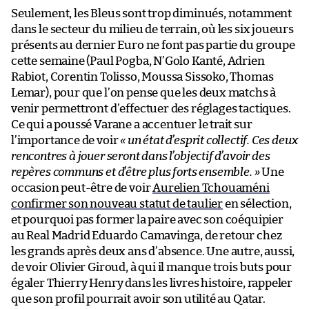
Seulement, les Bleus sont trop diminués, notamment
dans le secteur du milieu de terrain, où les six joueurs
présents au dernier Euro ne font pas partie du groupe
cette semaine (Paul Pogba, N’Golo Kanté, Adrien
Rabiot, Corentin Tolisso, Moussa Sissoko, Thomas
Lemar), pour que l’on pense que les deux matchs à
venir permettront d’effectuer des réglages tactiques.
Ce qui a poussé Varane a accentuer le trait sur
l’importance de voir
« un état d’esprit collectif. Ces deux
rencontres à jouer seront dans l’objectif d’avoir des
repères communs et d’être plus forts ensemble. »
Une
occasion peut-être de voir
Aurelien Tchouaméni
confirmer son nouveau statut de taulier
en sélection,
et pourquoi pas former la paire avec son coéquipier
au Real Madrid Eduardo Camavinga, de retour chez
les grands après deux ans d’absence. Une autre, aussi,
de voir Olivier Giroud, à qui il manque trois buts pour
égaler Thierry Henry dans les livres histoire, rappeler
que son profil pourrait avoir son utilité au Qatar.