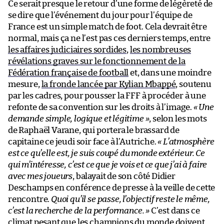
Ce serait presque le retour d’une forme de légèreté de
se dire que l’événement du jour pour l’équipe de
France est un simple match de foot. Cela devrait être
normal, mais ça ne l’est pas ces derniers temps, entre
les affaires judiciaires sordides
,
les nombreuses
révélations graves sur le fonctionnement de la
Fédération française de football
et, dans une moindre
mesure,
la fronde lancée par Kylian Mbappé
, soutenu
par les cadres, pour pousser la FFF à procéder à une
refonte de sa convention sur les droits à l’image.
« Une
demande simple, logique et légitime »
, selon les mots
de Raphaël Varane, qui portera le brassard de
capitaine ce jeudi soir face à l’Autriche.
« L’atmosphère
est ce qu’elle est, je suis coupé du monde extérieur. Ce
qui m’intéresse, c’est ce que je vois et ce que j’ai à faire
avec mes joueurs
, balayait de son côté Didier
Deschamps en conférence de presse à la veille de cette
rencontre.
Quoi qu’il se passe, l’objectif reste le même,
c’est la recherche de la performance. »
C’est dans ce
climat pesant que les champions du monde doivent