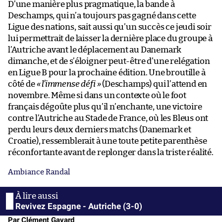
D’une manière plus pragmatique, la bande à
Deschamps, qui n’a toujours pas gagné dans cette
Ligue des nations, sait aussi qu’un succès ce jeudi soir
lui permettrait de laisser la dernière place du groupe à
l’Autriche avant le déplacement au Danemark
dimanche, et de s’éloigner peut-être d’une relégation
en Ligue B pour la prochaine édition. Une broutille à
côté de
« l’immense défi »
(Deschamps) qui l’attend en
novembre. Même si dans un contexte où le foot
français dégoûte plus qu’il n’enchante, une victoire
contre l’Autriche au Stade de France, où les Bleus ont
perdu leurs deux derniers matchs (Danemark et
Croatie), ressemblerait à une toute petite parenthèse
réconfortante avant de replonger dans la triste réalité.
Ambiance Randal
Revivez Espagne - Autriche (3-0)
Par Clément Gavard