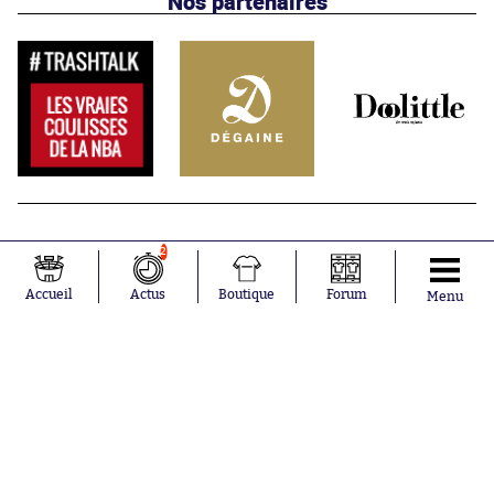
Nos partenaires
2
Accueil
Actus
Boutique
Forum
Menu
Abonnements
Contacts
La boutique SO PRESS
Mentions légales
Conditions générales d'utilisation
Publicité
Consentement RGPD
Recrutement
Joueurs en
Équipes en
tendance
tendance