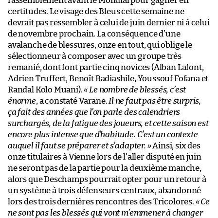
rassemblement avant le Mondial pour gagner en
certitudes. Le visage des Bleus cette semaine ne
devrait pas ressembler à celui de juin dernier ni à celui
de novembre prochain. La conséquence d’une
avalanche de blessures, onze en tout, qui oblige le
sélectionneur à composer avec un groupe très
remanié, dont font partie cinq novices (Alban Lafont,
Adrien Truffert, Benoît Badiashile, Youssouf Fofana et
Randal Kolo Muani).
« Le nombre de blessés, c’est
énorme
, a constaté Varane.
Il ne faut pas être surpris,
ça fait des années que l’on parle des calendriers
surchargés, de la fatigue des joueurs, et cette saison est
encore plus intense que d’habitude. C’est un contexte
auquel il faut se préparer et s’adapter. »
Ainsi, six des
onze titulaires à Vienne lors de l’aller disputé en juin
ne seront pas de la partie pour la deuxième manche,
alors que Deschamps pourrait opter pour un retour à
un système à trois défenseurs centraux, abandonné
lors des trois dernières rencontres des Tricolores.
« Ce
ne sont pas les blessés qui vont m’emmener à changer