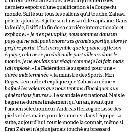
d’un but de Goran Pandev à Haïfa qui enterre les
derniers espoirs d’une qualification à la Coupe du
monde. Sifflé sur tous les ballons qu’il touche, Zahavi
pète les plombs et jette son brassard de capitaine. Dans
la foulée, il siffle la fin de sa carrière internationale et
explique :
« Je n’en peux plus, nous sommes dans un
pays qui ne sait pas honorer ses grands sportifs, alors je
préfère partir. C’est incroyable que le public siffle son
équipe, cela ne se produit nulle part ailleurs dans le
monde. Je ne voulais pas réagir comme je l’ai fait, mais
j’ai implosé. »
La Fédération le suspend pour une
«
durée indéterminée »
, la ministre des Sports, Miri
Regev, s’en mêle et explique que Zahavi a même
«
bafoué les valeurs que nous tentons d’inculquer aux
générations futures »
. Le scandale est national. Mais le
bagne ne durera finalement qu’un an, avant que
l’ancien sélectionneur Andreas Herzog ne fasse des
pieds et des mains pour le ramener dans l’équipe. La
suite, aujourd’hui, tout le monde la connaît, même si
Eran Zahavi n’a plus jamais touché au brassard