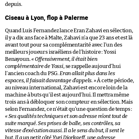
depuis.
Ciseau à Lyon, flop à Palerme
Quand Luis Fernandez lance Eran Zahavi en sélection,
il y a dix ans face à Malte, Zahavi n’a que 23 ans et est là
avant tout pour sa complémentarité avec l’un des
meilleurs joueurs israéliens de l’histoire : Yossi
Benayoun.
« Offensivement, il était bien
complémentaire de Yossi
, se rappelle aujourd’hui
l’ancien coach du PSG.
Eran allait plus dans les
espaces, il faisait davantage d’appels. »
À cette période,
au niveau international, Zahavi est encore loin de la
machine à buts qu’il est aujourd’hui. Il mettra même
trois ans à débloquer son compteur en sélection. Mais
selon Fernandez, ce n’était qu’une question de temps :
« Ses qualités techniques et son adresse m’ont tout de
suite marqué. Ses prises de balle, ses contrôles, sa
vitesse d’exécution aussi. Il a le sens du but, il sent le
but. Il a un petit côté Yuri Djorkaeff, une adresse