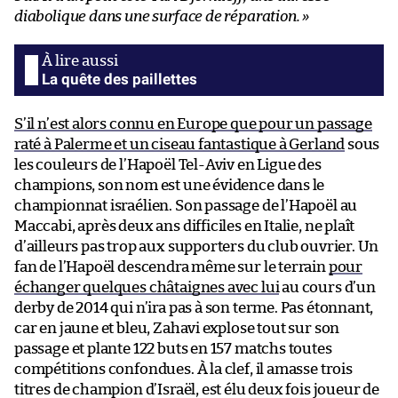
diabolique dans une surface de réparation. »
La quête des paillettes
S’il n’est alors connu en Europe que pour un passage
raté à Palerme et un ciseau fantastique à Gerland
sous
les couleurs de l’Hapoël Tel-Aviv en Ligue des
champions, son nom est une évidence dans le
championnat israélien. Son passage de l’Hapoël au
Maccabi, après deux ans difficiles en Italie, ne plaît
d’ailleurs pas trop aux supporters du club ouvrier. Un
fan de l’Hapoël descendra même sur le terrain
pour
échanger quelques châtaignes avec lui
au cours d’un
derby de 2014 qui n’ira pas à son terme. Pas étonnant,
car en jaune et bleu, Zahavi explose tout sur son
passage et plante 122 buts en 157 matchs toutes
compétitions confondues. À la clef, il amasse trois
titres de champion d’Israël, est élu deux fois joueur de