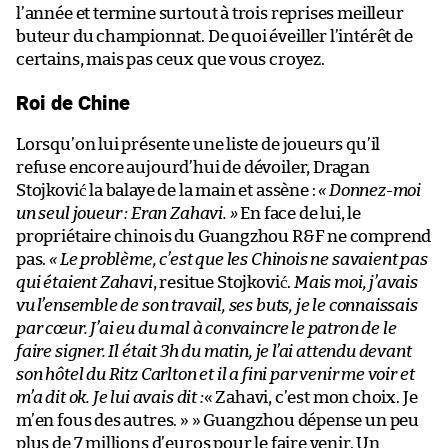
l’année et termine surtout à trois reprises meilleur
buteur du championnat. De quoi éveiller l’intérêt de
certains, mais pas ceux que vous croyez.
Roi de Chine
Lorsqu’on lui présente une liste de joueurs qu’il
refuse encore aujourd’hui de dévoiler, Dragan
Stojković la balaye de la main et assène :
« Donnez-moi
un seul joueur : Eran Zahavi. »
En face de lui, le
propriétaire chinois du Guangzhou R&F ne comprend
pas.
« Le problème, c’est que les Chinois ne savaient pas
qui étaient Zahavi
, resitue Stojković.
Mais moi, j’avais
vu l’ensemble de son travail, ses buts, je le connaissais
par cœur. J’ai eu du mal à convaincre le patron de le
faire signer. Il était 3h du matin, je l’ai attendu devant
son hôtel du Ritz Carlton et il a fini par venir me voir et
m’a dit ok. Je lui avais dit :
« Zahavi, c’est mon choix. Je
m’en fous des autres. » » Guangzhou dépense un peu
plus de 7 millions d’euros pour le faire venir. Un