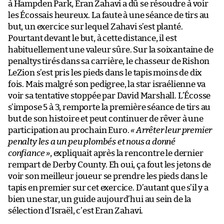
à Hampden Park, Eran Zahavi a dû se résoudre à voir
les Écossais heureux. La faute à une séance de tirs au
but, un exercice sur lequel Zahavi s’est planté.
Pourtant devant le but, à cette distance, il est
habituellement une valeur sûre. Sur la soixantaine de
penaltys tirés dans sa carrière, le chasseur de Rishon
LeZion s’est pris les pieds dans le tapis moins de dix
fois. Mais malgré son pedigree, la star israélienne va
voir sa tentative stoppée par David Marshall. L’Écosse
s’impose 5 à 3, remporte la première séance de tirs au
but de son histoire et peut continuer de rêver à une
participation au prochain Euro.
« Arrêter leur premier
penalty les a un peu plombés et nous a donné
confiance »
, expliquait après la rencontre le dernier
rempart de Derby County. Eh oui, ça fout les jetons de
voir son meilleur joueur se prendre les pieds dans le
tapis en premier sur cet exercice. D’autant que s’il y a
bien une star, un guide aujourd’hui au sein de la
sélection d’Israël, c’est Eran Zahavi.