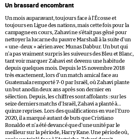
Un brassard encombrant
Un mois auparavant, toujours face à l’Écosse et
toujours en Ligue des nations, mais cette fois pour la
campagne en cours, Zahavi ne s’était pas gêné pour
nettoyer la lucarne du pauvre Marshall à la suite d’un
« une-deux » aérien avec Munas Dabbur. Un but qui
n’a pas vraiment surpris les suiveurs des Bleu et Blanc,
tant voir marquer Zahavi est devenu une habitude
depuis quelques mois. Depuis le 15 novembre 2018
très exactement, lors d’un match amical face au
Guatemala remporté 7-0 par Israël, où Zahavi plante
un but anodin deux ans après son dernier en
sélection. Depuis, les chiffres sont affolants : sur les
seize derniers matchs d’Israël, Zahavi a planté à…
quinze reprises. Lors des qualifications en vue l’Euro
2020, il a marqué autant de buts que Cristiano
Ronaldo et n’a été devancé que d’une unité par le
meilleur sur la période, Harry Kane. Une période où,