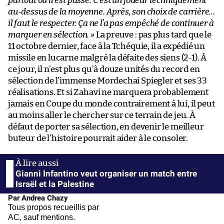
partout où il est passé. C’est un joueur techniquement
au-dessus de la moyenne. Après, son choix de carrière…
il faut le respecter. Ça ne l’a pas empêché de continuer à
marquer en sélection. »
La preuve : pas plus tard que le
11 octobre dernier, face à la Tchéquie, il a expédié un
missile en lucarne malgré la défaite des siens (2-1). À
ce jour, il n’est plus qu’à douze unités du record en
sélection de l’immense Mordechai Spiegler et ses 33
réalisations. Et si Zahavi ne marquera probablement
jamais en Coupe du monde contrairement à lui, il peut
au moins aller le chercher sur ce terrain de jeu. À
défaut de porter sa sélection, en devenir le meilleur
buteur de l’histoire pourrait aider à le consoler.
Gianni Infantino veut organiser un match entre
Israël et la Palestine
Par Andrea Chazy
Tous propos recueillis par
AC, sauf mentions.