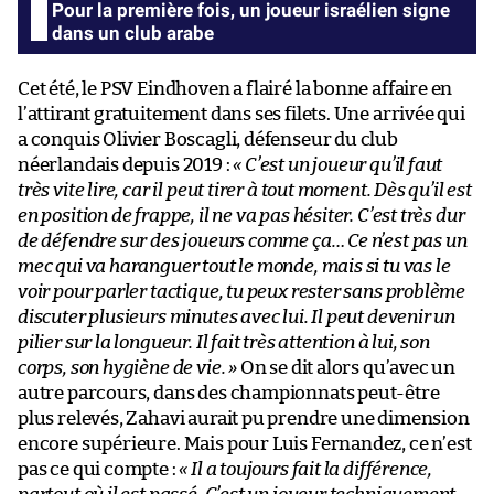
Pour la première fois, un joueur israélien signe
dans un club arabe
Cet été, le PSV Eindhoven a flairé la bonne affaire en
l’attirant gratuitement dans ses filets. Une arrivée qui
a conquis Olivier Boscagli, défenseur du club
néerlandais depuis 2019 :
« C’est un joueur qu’il faut
très vite lire, car il peut tirer à tout moment. Dès qu’il est
en position de frappe, il ne va pas hésiter. C’est très dur
de défendre sur des joueurs comme ça… Ce n’est pas un
mec qui va haranguer tout le monde, mais si tu vas le
voir pour parler tactique, tu peux rester sans problème
discuter plusieurs minutes avec lui. Il peut devenir un
pilier sur la longueur. Il fait très attention à lui, son
corps, son hygiène de vie. »
On se dit alors qu’avec un
autre parcours, dans des championnats peut-être
plus relevés, Zahavi aurait pu prendre une dimension
encore supérieure. Mais pour Luis Fernandez, ce n’est
pas ce qui compte :
« Il a toujours fait la différence,