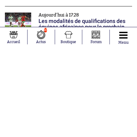
Aujourd'hui à 17:28
Les modalités de qualifications des
équipes africaines pour le prochain
10
Mondial
Accueil
Actus
Boutique
Forum
Menu
Mercato
Thiago Almada change encore de
club
Nos partenaires