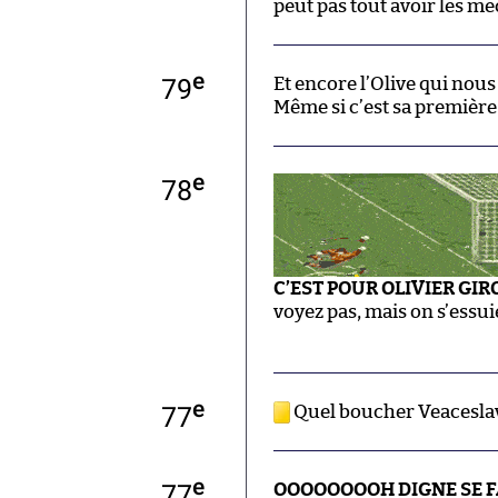
peut pas tout avoir les me
e
79
Et encore l’Olive qui nous
Même si c’est sa première
e
78
C’EST POUR OLIVIER GIR
voyez pas, mais on s’essuie
e
77
Quel boucher Veacesla
e
77
OOOOOOOOH DIGNE SE FA