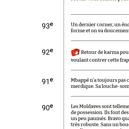
e
93
Un dernier corner, un éno
forme et on va doucement s
e
92
Retour de karma pour 
voulant contrer cette fra
e
91
Mbappé n’a toujours pas c
merdique. Sa louche-sombr
e
90
Les Moldaves sont telleme
de possession. Ils font des
un peu paumés. Bravo qua
très robuste. Sans un bou