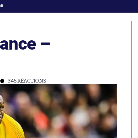
ne
France –
345
RÉACTIONS