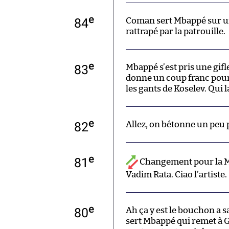
e
84
Coman sert Mbappé sur un 
rattrapé par la patrouille.
e
83
Mbappé s’est pris une gifl
donne un coup franc pou
les gants de Koselev. Qui l
e
82
Allez, on bétonne un peu
e
81
Changement pour la Mo
Vadim Rata. Ciao l’artiste.
e
80
Ah ça y est le bouchon a sa
sert Mbappé qui remet à 