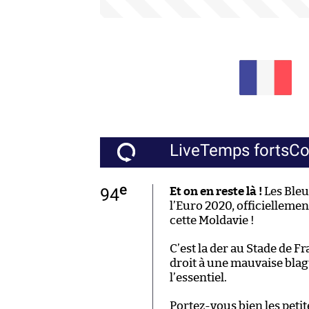
Live
Temps forts
C
e
94
Et on en reste là !
Les Bleu
l’Euro 2020, officiellemen
cette Moldavie !
C’est la der au Stade de Fr
droit à une mauvaise blagu
l’essentiel.
Portez-vous bien les petite