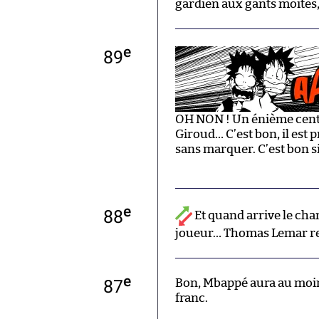
gardien aux gants moites, 
e
89
OH NON ! Un énième centr
Giroud… C’est bon, il est 
sans marquer. C’est bon s
e
88
Et quand arrive le cha
joueur… Thomas Lemar r
e
87
Bon, Mbappé aura au moins
franc.