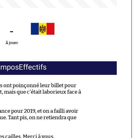
-
À jouer
ompos
Effectifs
s ont poinçonné leur billet pour
t, mais que c’était laborieux face à
ance pour 2019, et on a failli avoir
e. Tant pis, on ne retiendra que
s cailles. Merci à vous.