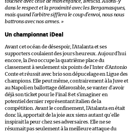
touchée avec celle de mon enfance, Brescia. Allons-y
dans le respect et la proximité avec les Bergamasques,
mais quand l’arbitre sifflera le coup d’envoi, nous nous
battrons avec nos armes. »
Un championnat iDeal
Avant cet océan de désespoir, l’Atalanta et ses
supporters coulaient des jours heureux. Aujourd’hui
encore, la
Dea
occupe la quatrième place du
classement à seulement six points de l’Inter d’Antonio
Conte et réussit avec brio son dépucelage en Ligue des
champions. Elle peut même, contrairement à la Juve et
au Napoli en ballottage défavorable, se vanter d’avoir
déjà son ticket pour le Final 8 et s’imaginer en
potentiel dernier représentant italien de la
compétition. Avant le confinement, l’Atalanta en était
donc là, apportait de la joie aux siens autant qu’elle
inspirait la peur chez ses adversaires. Elle ne se
résumait pas seulement à la meilleure attaque du