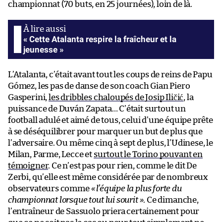
championnat (70 buts, en 25 journées), loin de là.
« Cette Atalanta respire la fraîcheur et la
jeunesse »
L’Atalanta, c’était avant tout les coups de reins de Papu
Gómez, les pas de danse de son coach Gian Piero
Gasperini,
les dribbles chaloupés de Josip Iličić
, la
puissance de Duván Zapata… C’était surtout un
football adulé et aimé de tous, celui d’une équipe prête
à se déséquilibrer pour marquer un but de plus que
l’adversaire. Ou même cinq à sept de plus, l’Udinese, le
Milan, Parme, Lecce et
surtout le Torino pouvant en
témoigner
. Ce n’est pas pour rien, comme le dit De
Zerbi, qu’elle est même considérée par de nombreux
observateurs comme
« l’équipe la plus forte du
championnat lorsque tout lui sourit »
. Ce dimanche,
l’entraîneur de Sassuolo priera certainement pour