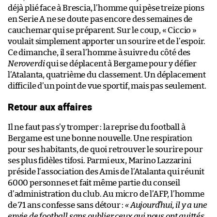
déjà plié face à Brescia, l’homme qui pèse treize pions
en Serie A ne se doute pas encore des semaines de
cauchemar qui se préparent. Sur le coup, « Ciccio »
voulait simplement apporter un sourire et de l’espoir.
Ce dimanche, il sera l’homme à suivre du côté des
Neroverdi
qui se déplacent à Bergame pour y défier
l’Atalanta, quatrième du classement. Un déplacement
difficile d’un point de vue sportif, mais pas seulement.
Retour aux affaires
Il ne faut pas s’y tromper : la reprise du football à
Bergame est une bonne nouvelle. Une respiration
pour ses habitants, de quoi retrouver le sourire pour
ses plus fidèles tifosi. Parmi eux, Marino Lazzarini
préside l’association des Amis de l’Atalanta qui réunit
6000 personnes et fait même partie du conseil
d’administration du club. Au micro de l’AFP, l’homme
de 71 ans confesse sans détour :
« Aujourd’hui, il y a une
envie de football sans oublier ceux qui nous ont quittés.