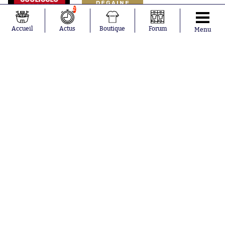
2
Accueil
Actus
Boutique
Forum
Menu
Abonnements
Contacts
La boutique SO PRESS
Mentions légales
Conditions générales d'utilisation
Publicité
Consentement RGPD
Recrutement
Joueurs en
Équipes en
tendance
tendance
Maghnes
Paris Saint-
Akliouche
Germain
Mohamed
Olympique de
Salah
Marseille
Lionel Messi
Real Madrid
Ferrán Torres
FIFA
Kilian Corredor
Olympique