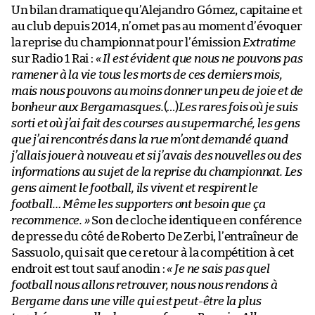
Un bilan dramatique qu’Alejandro Gómez, capitaine et
au club depuis 2014, n’omet pas au moment d’évoquer
la reprise du championnat pour l’émission
Extratime
sur Radio 1 Rai :
« Il est évident que nous ne pouvons pas
ramener à la vie tous les morts de ces derniers mois,
mais nous pouvons au moins donner un peu de joie et de
bonheur aux Bergamasques.
(…)
Les rares fois où je suis
sorti et où j’ai fait des courses au supermarché, les gens
que j’ai rencontrés dans la rue m’ont demandé quand
j’allais jouer à nouveau et si j’avais des nouvelles ou des
informations au sujet de la reprise du championnat. Les
gens aiment le football, ils vivent et respirent le
football… Même les supporters ont besoin que ça
recommence. »
Son de cloche identique en conférence
de presse du côté de Roberto De Zerbi, l’entraîneur de
Sassuolo, qui sait que ce retour à la compétition à cet
endroit est tout sauf anodin :
« Je ne sais pas quel
football nous allons retrouver, nous nous rendons à
Bergame dans une ville qui est peut-être la plus