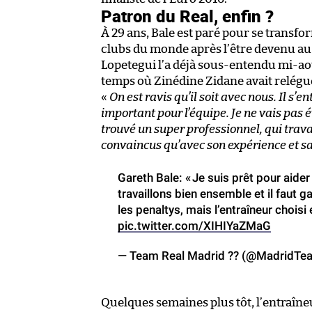
Patron du Real, enfin ?
À 29 ans, Bale est paré pour se transfo
clubs du monde après l’être devenu au s
Lopetegui l’a déjà sous-entendu mi-aoû
temps où Zinédine Zidane avait relégué
«
On est ravis qu’il soit avec nous. Il s’e
important pour l’équipe. Je ne vais pas év
trouvé un super professionnel, qui travai
convaincus qu’avec son expérience et sa 
Gareth Bale: « Je suis prêt pour aid
travaillons bien ensemble et il faut g
les penaltys, mais l’entraîneur choisi 
pic.twitter.com/XIHIYaZMaG
— Team Real Madrid ?? (@MadridTe
Quelques semaines plus tôt, l’entraîneu