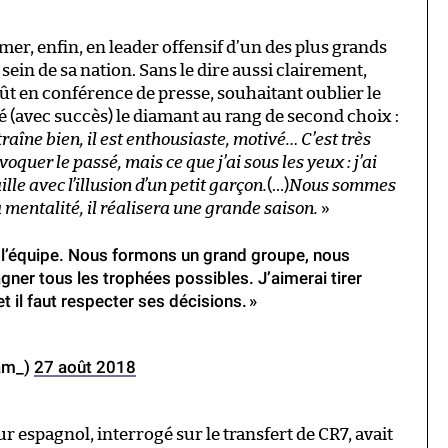
rmer, enfin, en leader offensif d’un des plus grands
ein de sa nation. Sans le dire aussi clairement,
t en conférence de presse, souhaitant oublier le
 (avec succès) le diamant au rang de second choix :
ntraîne bien, il est enthousiaste, motivé… C’est très
oquer le passé, mais ce que j’ai sous les yeux : j’ai
lle avec l’illusion d’un petit garçon.
(…)
Nous sommes
mentalité, il réalisera une grande saison.
»
er l’équipe. Nous formons un grand groupe, nous
agner tous les trophées possibles. J’aimerai tirer
et il faut respecter ses décisions. »
am_)
27 août 2018
r espagnol, interrogé sur le transfert de CR7, avait