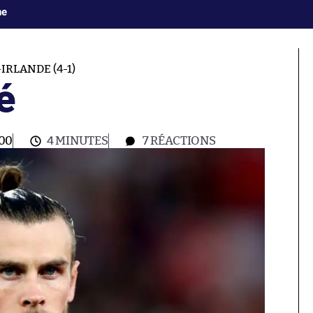
ne
IRLANDE (4-1)
é
:00
4 MINUTES
7
RÉACTIONS