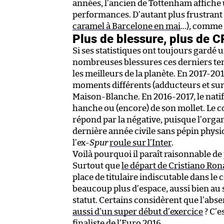
années, l’ancien de Tottenham affiche 
performances. D’autant plus frustrant qu
caramel à Barcelone en mai
…), comme p
Plus de blessure, plus de 
Si ses statistiques ont toujours gardé 
nombreuses blessures ces derniers te
les meilleurs de la planète. En 2017-20
moments différents (adducteurs et surt
Maison-Blanche. En 2016-2017, le natif d
hanche ou (encore) de son mollet. Le co
répond par la négative, puisque l’organ
dernière année civile sans pépin phys
l’ex-
Spur
roule sur l’Inter
.
Voilà pourquoi il paraît raisonnable d
Surtout que
le départ de Cristiano Ron
place de titulaire indiscutable dans le 
beaucoup plus d’espace, aussi bien au s
statut. Certains considèrent que l’abs
aussi d’un super début d’exercice
? C’e
finaliste de l’Euro 2016.