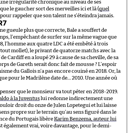
une irrégularité chronique au niveau de ses
e le gaucher sort des merveilles ici et là (
quel
our rappeler que son talent ne s’éteindra jamais.
CR7
une gueule plus que correcte, Bale a souffert de
mps, l’empêchant de surfer sur la même vague que
18, l’homme aux quatre LDC a été embêté à trois
out mollet), le privant de quatorze matchs avec la
e Cardiff en a loupé 29 à cause de sa cheville, de sa
rps de Gareth serait donc fait de mousse ? L’espoir
isme du Gallois n’a pas encore couiné en 2018. Or, la
ique pour le Madrilène date de… 2010. Une année où
e penser que le monsieur va tout péter en 2018-2019.
aldo à la Juventus
lui redonne indirectement une
couloir droit du onze de Julen Lopetegui et lui laisse
ens propre sur le terrain qu’au sens figuré dans le
ence du Portugais libère
Karim Benzema, auteur lui
st également vrai, voire davantage, pour le demi-