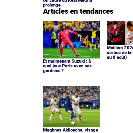
Un cadre du Real Madrid
prolonge
Articles en tendances
Maillots 202
sorties de la
au 8 août)
Et maintenant Suzuki : à
quoi joue Paris avec ses
gardiens ?
Maghnes Akliouche, visage