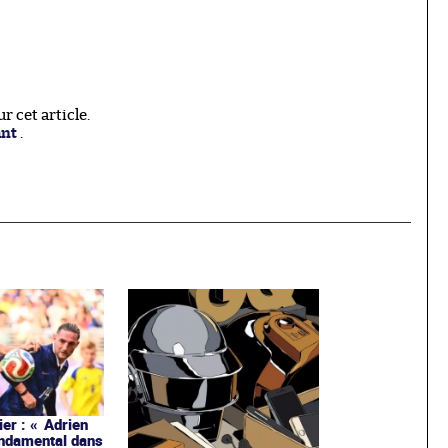
 cet article.
ant
.
ier : « Adrien
ondamental dans