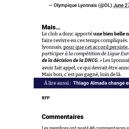
— Olympique Lyonnais (@OL)
June 2
Mais…
Le club a donc apporté
une bien belle 
faire revivre en ces temps compliqués. 
lyonnais,
pour que cet accord persiste
participer à la compétition de Ligue Eu
de la décision de la DNCG
.
»
Les Lyonnai
avoir fait appel, ce qui devrait être an
Mais bon, c’est pas gagné, loin de là.
Thiago Almada change e
RFP
Commentaires
Les membres ont posté 48 commentaires sur