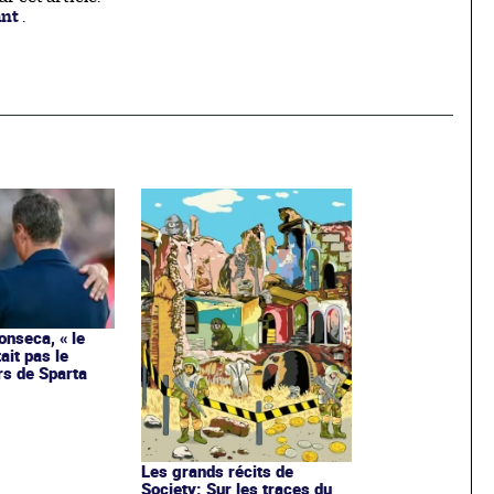
ant
.
onseca, « le
ait pas le
rs de Sparta
Les grands récits de
Society: Sur les traces du