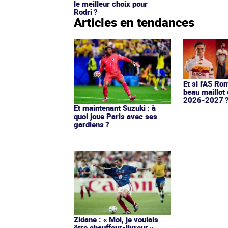
le meilleur choix pour
Rodri ?
Articles en tendances
Et si l'AS Ro
beau maillot 
2026-2027 
Et maintenant Suzuki : à
quoi joue Paris avec ses
gardiens ?
Zidane : « Moi, je voulais
être chauffeur-livreur »