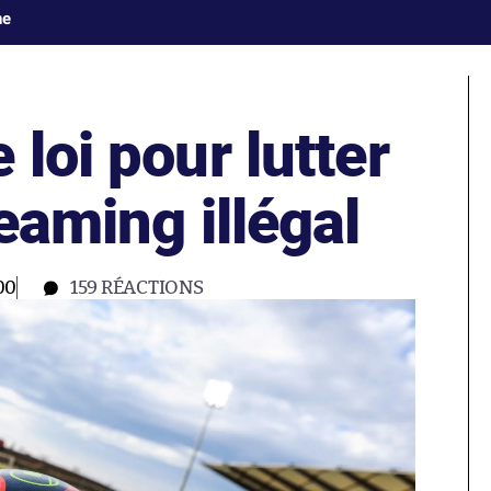
ne
 loi pour lutter
reaming illégal
00
159
RÉACTIONS