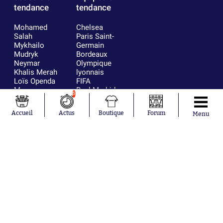
tendance
tendance
Mohamed
Chelsea
Salah
Paris Saint-
Mykhailo
Germain
Mudryk
Bordeaux
Neymar
Olympique
Khalis Merah
lyonnais
Loïs Openda
FIFA
Moussa
Real Madrid
6
Niakhaté
RC Strasbourg
Nicolás
AC Milan
Accueil
Actus
Boutique
Forum
Menu
Tagliafico
France
Pavel Šulc
RC Lens
Josh Maja
Gauthier Hein