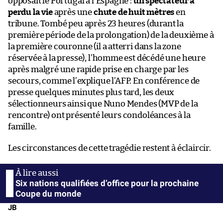
opposait le Portugal à l’Espagne :
un spectateur a
perdu la vie
après une
chute de huit mètres
en
tribune. Tombé peu après 23 heures (durant la
première période de la prolongation) de la deuxième à
la première couronne (il a atterri dans la zone
réservée à la presse), l’homme est décédé une heure
après malgré une rapide prise en charge par les
secours, comme l’explique l’AFP. En conférence de
presse quelques minutes plus tard, les deux
sélectionneurs ainsi que Nuno Mendes (MVP de la
rencontre) ont présenté leurs condoléances à la
famille.
Les circonstances de cette tragédie restent à éclaircir.
Six nations qualifiées d’office pour la prochaine
Coupe du monde
JB