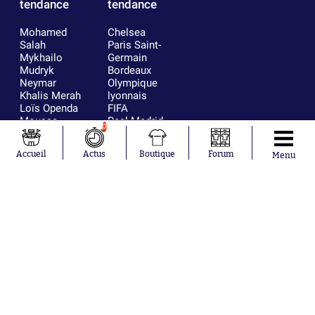
tendance
tendance
Mohamed
Chelsea
Salah
Paris Saint-
Mykhailo
Germain
Mudryk
Bordeaux
Neymar
Olympique
Khalis Merah
lyonnais
Loïs Openda
FIFA
Moussa
Real Madrid
0
Niakhaté
RC Strasbourg
Nicolás
AC Milan
Accueil
Actus
Boutique
Forum
Menu
Tagliafico
France
Pavel Šulc
RC Lens
Josh Maja
Gauthier Hein