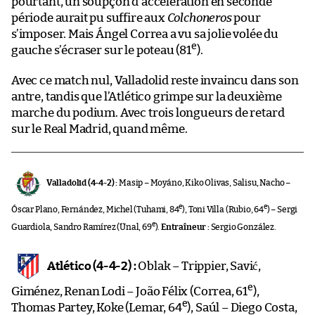
pourtant, un soupçon d’accélération en seconde
période aurait pu suffire aux
Colchoneros
pour
s’imposer. Mais Ángel Correa a vu sa jolie volée du
e
gauche s’écraser sur le poteau (81
).
Avec ce match nul, Valladolid reste invaincu dans son
antre, tandis que l’Atlético grimpe sur la deuxième
marche du podium. Avec trois longueurs de retard
sur le Real Madrid, quand même.
Valladolid (4-4-2) :
Masip – Moyáno, Kiko Olivas, Salisu, Nacho –
e
e
Óscar Plano, Fernández, Michel (Tuhami, 84
), Toni Villa (Rubio, 64
) – Sergi
e
Guardiola, Sandro Ramírez (Ünal, 69
).
Entraîneur :
Sergio González.
Atlético (4-4-2) :
Oblak – Trippier, Savić,
e
Giménez, Renan Lodi – João Félix (Correa, 61
),
e
Thomas Partey, Koke (Lemar, 64
), Saúl – Diego Costa,