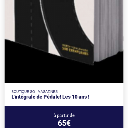
BOUTIQUE SO - MAGAZINES
L'intégrale de Pédale! Les 10 ans !
à partir de
65€