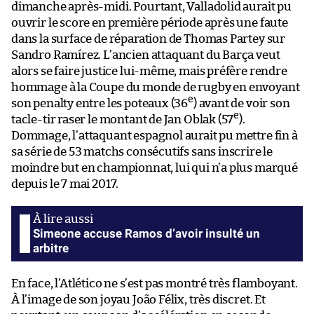
dimanche après-midi. Pourtant, Valladolid aurait pu
ouvrir le score en première période après une faute
dans la surface de réparation de Thomas Partey sur
Sandro Ramírez. L’ancien attaquant du Barça veut
alors se faire justice lui-même, mais préfère rendre
hommage à la Coupe du monde de rugby en envoyant
e
son penalty entre les poteaux (36
) avant de voir son
e
tacle-tir raser le montant de Jan Oblak (57
).
Dommage, l’attaquant espagnol aurait pu mettre fin à
sa série de 53 matchs consécutifs sans inscrire le
moindre but en championnat, lui qui n’a plus marqué
depuis le 7 mai 2017.
Simeone accuse Ramos d’avoir insulté un
arbitre
En face, l’Atlético ne s’est pas montré très flamboyant.
À l’image de son joyau João Félix, très discret. Et