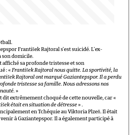
tball.
epspor František Rajtoral s’est suicidé. L’ex-
à son domicile.
 affiché sa profonde tristesse et son
é : «
František Rajtoral nous quitte. La sportivité, la
rantišek Rajtoral ont marqué Gaziantepspor. Il a perdu
rofonde tristesse sa famille. Nous adressons nos
unauté.
»
est dit extrêmement choqué de cette nouvelle, car «
išek était en situation de détresse
» .
rincipalement en Tchéquie au Viktoria Plzeň. Il était
enir à Gaziantepspor. Il a également participé à