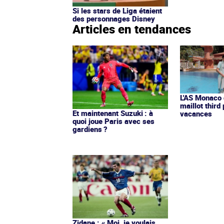
Si les stars de Liga étaient
des personnages Disney
Articles en tendances
L'AS Monaco d
maillot third
Et maintenant Suzuki : à
vacances
quoi joue Paris avec ses
gardiens ?
Zidane : « Moi, je voulais