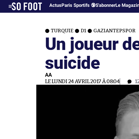
Actus
Paris Sportifs 🔞
S'abonner
Le Magazi
TURQUIE
D1
GAZIANTEPSPOR
Un joueur d
suicide
AA
LE LUNDI 24 AVRIL 2017 À 08:04
1