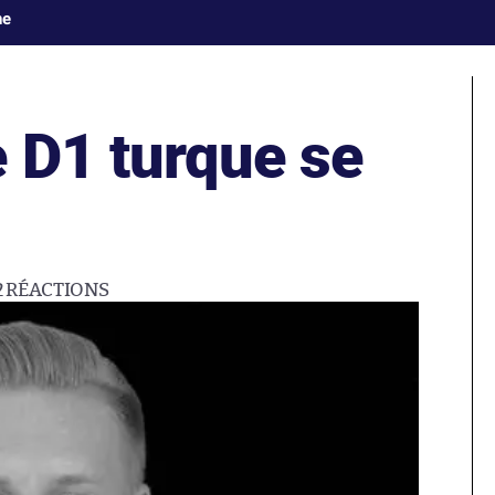
ne
e D1 turque se
2
RÉACTIONS