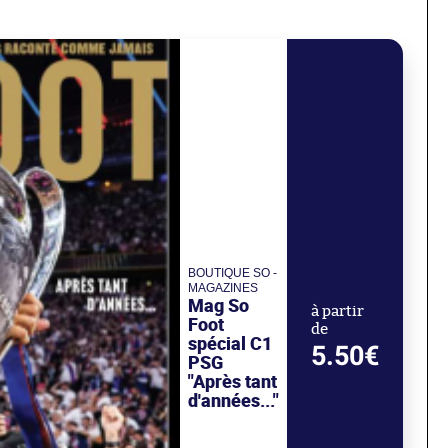
BOUTIQUE SO -
MAGAZINES
Mag So
à partir
Foot
de
spécial C1
5.50€
PSG
"Après tant
d'années..."