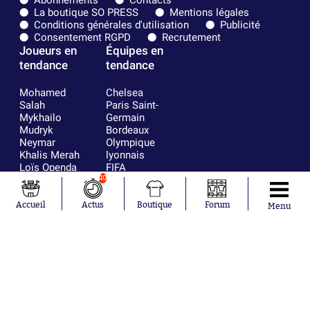
Abonnements
Contacts
La boutique SO PRESS
Mentions légales
Conditions générales d'utilisation
Publicité
Consentement RGPD
Recrutement
Joueurs en
Équipes en
tendance
tendance
Mohamed
Chelsea
Salah
Paris Saint-
Mykhailo
Germain
Mudryk
Bordeaux
Neymar
Olympique
Khalis Merah
lyonnais
Loïs Openda
FIFA
Moussa
Real Madrid
10
Niakhaté
RC Strasbourg
Nicolás
AC Milan
Accueil
Actus
Boutique
Forum
Menu
Tagliafico
France
Pavel Šulc
RC Lens
Josh Maja
Gauthier Hein