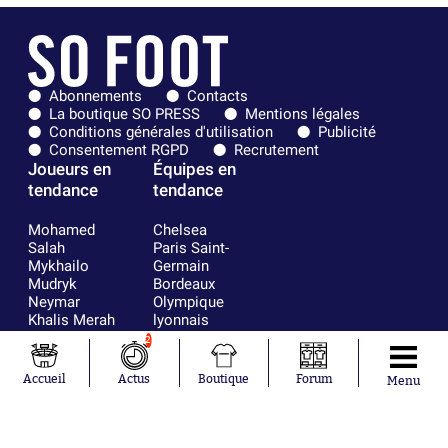
Abonnements
Contacts
La boutique SO PRESS
Mentions légales
Conditions générales d'utilisation
Publicité
Consentement RGPD
Recrutement
Joueurs en
Équipes en
tendance
tendance
Mohamed
Chelsea
Salah
Paris Saint-
Mykhailo
Germain
Mudryk
Bordeaux
Neymar
Olympique
Khalis Merah
lyonnais
Loïs Openda
FIFA
2
Moussa
Real Madrid
Niakhaté
RC Strasbourg
Accueil
Actus
Boutique
Forum
Menu
Nicolás
AC Milan
Tagliafico
France
Pavel Šulc
RC Lens
Josh Maja