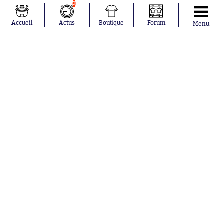
0
Accueil
Actus
Boutique
Forum
Menu
Abonnements
Contacts
La boutique SO PRESS
Mentions légales
Conditions générales d'utilisation
Publicité
Consentement RGPD
Recrutement
Joueurs en
Équipes en
tendance
tendance
Maghnes
Paris Saint-
Akliouche
Germain
Mohamed
Olympique de
Salah
Marseille
Lionel Messi
Real Madrid
Ferrán Torres
FIFA
Kilian Corredor
Olympique