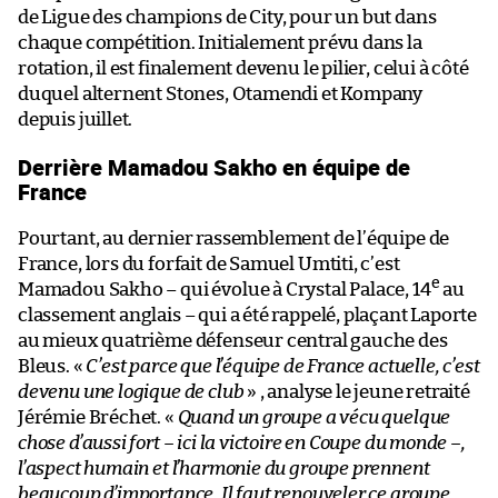
de Ligue des champions de City, pour un but dans
chaque compétition. Initialement prévu dans la
rotation, il est finalement devenu le pilier, celui à côté
duquel alternent Stones, Otamendi et Kompany
depuis juillet.
Derrière Mamadou Sakho en équipe de
France
Pourtant, au dernier rassemblement de l’équipe de
France, lors du forfait de Samuel Umtiti, c’est
e
Mamadou Sakho – qui évolue à Crystal Palace, 14
au
classement anglais – qui a été rappelé, plaçant Laporte
au mieux quatrième défenseur central gauche des
Bleus. «
C’est parce que l’équipe de France actuelle, c’est
devenu une logique de club
» , analyse le jeune retraité
Jérémie Bréchet. «
Quand un groupe a vécu quelque
chose d’aussi fort – ici la victoire en Coupe du monde –,
l’aspect humain et l’harmonie du groupe prennent
beaucoup d’importance. Il faut renouveler ce groupe,