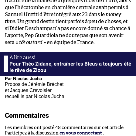
fracture de la malléole à quelques mois de l’Euro, alors
que l’hécatombe en charnière centrale avait permis à
Samuel Umtiti d’être intégré aux 23 dans le
money
time
. Un grand destin tient parfois à peu de choses, et
si Didier Deschamps n’a pas encore donné sa chance à
Laporte, Pep Guardiola ne doute pas que son avenir
sera «
tôt ou tard
» en équipe de France.
Pour Théo Zidane, entraîner les Bleus a toujours été
le rêve de Zizou
Par Nicolas Jucha
Propos de Jérémie Bréchet
et Jacques Crevoisier
recueillis par Nicolas Jucha
Commentaires
Les membres ont posté 48 commentaires sur cet article.
Participez à la discussion
en vous connectant
.