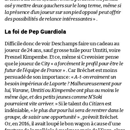
osé y mettre deux gauchers sur le long terme, même si
la présence d’un joueur sur son pied opposé peut offrir
des possibilités de relance intéressantes
» .
La foi de Pep Guardiola
Difficile donc de voir Deschamps faire un cadeau au
joueur de 24 ans, sauf grosse tuile pour Umtiti, voire
Presnel Kimpembe. Et ce, même si Crevoisier pense
que le joueur de City «
a forcément le profil pour être le
futur de l’équipe de France
» . Car Bréchet est moins
persuadé de son importance : «
A-t-on vraiment un
besoin impérieux de Laporte ? Malheureusement pour
lui, Varane, Umtiti ou Kimpembe ont plus ou moins le
même âge, et des petits jeunes comme N’Soki
pourraient vite arriver.
» Si le talent du
Citizen
est
indéniable, «
le plus dur pour lui sera de rentrer dans le
groupe, de saisir une opportunité
» , prévoit Bréchet.
Or, en 2016, il avait loupé le bon wagon à cause d’une