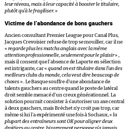
leur niveau, mais à leur capacité à booster le titulaire,
plutôt qu’à le fragiliser.
»
Victime de l’abondance de bons gauchers
Ancien consultant Premier League pour Canal Plus,
Jacques Crevoisier refuse de trop se mouiller, car il ne
«
regarde plus les matchs anglais avec la même
attention professionnelle, seulement pour le plaisir
» ,
mais il consent que l’absence de Laporte en sélection
est intrigante, car «
quand on est titulaire dans l’un des
meilleurs clubs du monde, cela veut dire beaucoup de
choses
» . Le Basque souffre d’une abondance de
talents gauchers au centre quand le poste de latéral
droit semble menacé d’un creux générationnel. La
solution pourrait consister à s’autoriser un axe central
à deux gauchers, mais Bréchet n’y croit pas trop, car
même si lui l’a expérimenté une fois à Sochaux, «
la
plupart des entraîneurs sont OK pour aligner deux
droitiers au centre, bizarrement personne n’a jamais