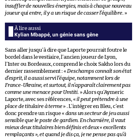
insuffler de nouvelles énergies, mais à chaque nouveau
joueur qui entre, il y a un risque de casser l’équilibre
. »
Kylian Mbappé, un génie sans gêne
Sans aller jusqu’à dire que Laporte pourrait foutre le
bordel dans le vestiaire, l’ancien joueur de Lyon,
l’Inter ou Bordeaux, comprend le choix Sakho lors du
dernier rassemblement : «
Deschamps connaît son état
d’esprit, il a aussi servi l’équipe, notamment lors de
France-Ukraine, et surtout, il n’apparaît clairement pas
comme une menace pour Umtiti.
» Alors qu’Aymeric
Laporte, avec ses références, «
il peut prétendre à une
place de titulaire à terme
» . L’intégrer en Bleu, c’est
donc prendre un risque «
dans un secteur de jeu aussi
sensible que le poste de gardien. En charnière, il vaut
mieux deux titulaires bien définis et deux « excellents
remplaçants », et quand je dis ça, je ne pense pas qu’à